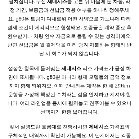
펼쳐집니다. 우선
제네시스
를 고른 뒤 마음에 둔 차종, 약
정 기간, 보증금과 선납금 적용 여부를 하나씩 정해주세
요. g80은 트림이 다채로워 어떤 사양으로 가느냐에 따라
결제 조건이 제각각으로 형성돼요. 보증금은 계약 종료 후
환수받거나 차량 인수 자금으로 돌릴 수 있는 성격이에요.
반면 선납금은 월 결제액을 미리 당겨 지불하는 형태라 반
납 시 회수가 되지 않습니다.
설정한 항목에 들어맞는
제네시스
리스 가격표가 곧장 화
면에 표시됩니다. g80뿐 아니라 형제 모델들의 금액 정보
까지 함께 띄워져요. 이때 안내되는 계약은 한 해 2만km
운행을 가정해 책정된 수치라는 점을 인지하고 계셔야 합
니다. 여러 라인업을 동시에 펼쳐놓고 견주어볼 수 있으니
선택지가 한층 넓어집니다.
앞서 설명드린 흐름대로 진행하시면
제네시스
가격표의
구체적인 내역까지 확인이 가능해요. 이 단계에서는 각종