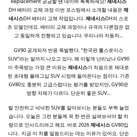
Replacement 궁금할 땐 네이버 톡톡하세요!
제네시스
DH 배터리 교체 과정 이번 포스팅에서 소개할 내용은
제
네시스
DH 배터리 교체 작업입니다.
제네시스
DH의 스포
츠 모델인데요. 배터리 교체 과정이나 규격의 다른점은 없
고 동일하게 진행되고 있습니다. 우리나라 자동차…
GV90 공개되자 반응 폭발했다. “한국판 롤스로이스
SUV”라는 말까지 나오고 있다. 왜 이렇게 난리났나 GV90
이 주목받는 가장 큰 이유는
제네시스
가 처음으로 제대로
된 초대형 플래그십 SUV 시장에 들어온다는 점이다. 기존
GV80도 충분히 고급스럽다는 평가를 받았지만, GV90은
방향 자체가 다르다. 단순히 좋은 SUV…
탈 안전하고 넉넉한 SUV를 알아보시는 분들도 부쩍 늘었
습니다. 오늘은 그런 분들께 꼭 한 번은 살펴보셔야 할 차
량으로 인사드리려고 해요. 바로 2026
제네시스
GV80입
니다. ​ 지금 이 차를 말씀드리는 데는 이유가 있어요. 단순