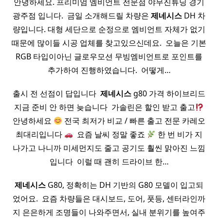
안녕하세요. 프리미엄 엠비언트 전문점 야무진튜닝 경기
광주점 입니다. ​ 금일 소개해드릴 차량은
제네시스
DH 차
량입니다. 대형 세단으로 순정으로 엠비언트 자체가 없기
때문에 많이들 시공 업체를 찾고있으신데요. ​ 오늘은 기본
RGB 타입이아닌 글로우모션 무빙엠비언트로 포인트를
추가하여 진행하였습니다. ​ 어떻게…
출시 전 선점이 답입니다 ​
제네시스
g80 가격 하이브리드
지금 준비 안 하면 늦습니다 ​ 가솔린은 할인 받고 출고
안녕하세요
전국 최저가 비교 / 빠른 출고 전문 카레오
최대리입니다
​ 요즘 날씨 정말 좋죠
한 번 비가 지
나가고 나니까 미세먼지도 줄고 공기도 훨씬 맑아진 느낌
입니다 ​ 이럴 때 괜히 드라이브 한…
제네시스
G80, 정확히는 DH 기반의 G80 모델이 입고되
었어요. ​ 요즘 차량들은 대시보드, 도어, 풋등, 센터라인까
지 은은하게 조명들이 나와주면서, 실내 분위기를 높여주