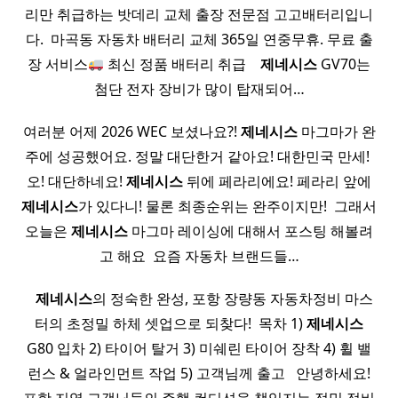
리만 취급하는 밧데리 교체 출장 전문점 고고배터리입니
다. ​ 마곡동 자동차 배터리 교체 365일 연중무휴. 무료 출
장 서비스
최신 정품 배터리 취급 ​ ​ ​
제네시스
GV70는
첨단 전자 장비가 많이 탑재되어…
여러분 어제 2026 WEC 보셨나요?!
제네시스
마그마가 완
주에 성공했어요. 정말 대단한거 같아요! 대한민국 만세! ​
오! 대단하네요!
제네시스
뒤에 페라리에요! 페라리 앞에
제네시스
가 있다니! 물론 최종순위는 완주이지만! ​ 그래서
오늘은
제네시스
마그마 레이싱에 대해서 포스팅 해볼려
고 해요 ​ 요즘 자동차 브랜드들…
​ ​ ​
제네시스
의 정숙한 완성, 포항 장량동 자동차정비 마스
터의 초정밀 하체 셋업으로 되찾다! ​ 목차 1)
제네시스
G80 입차 2) 타이어 탈거 3) 미쉐린 타이어 장착 4) 휠 밸
런스 & 얼라인먼트 작업 5) 고객님께 출고 ​ ​ 안녕하세요!