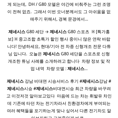
게 되는데, ​ DH / G80 모델은 야간에 비춰주는 그런 조명
이 전혀 없죠. ​ 그래서 이번 오너분께서도 그 아쉬움을 없
애주기 위해서, 경북 문경에서…
제네시스
G80 세단 →
제네시스
G80 스포츠 ​ ※ [특가홍
보] ※ 중고조합 초특가 할인 행사 중이니 많은 연락 바랍
니다! 안녕하세요, 현대/기아 전 차종 신형개조 전문 다튜
닝 입니다. ​ 오늘은
제네시스
G80 세단을 스포츠로 신형
개조한 튜닝 사례를 소개하려고 합니다 ​ 차량 정보 및 작
업 내역 ​ 차량 모델 :
제네시스
…
제네시스
강남 비대면 시승서비스 후기 #
제네시스
강남 #
제네시스
시승 #
제네시스
비대면시승 최근 차량을 바꾸려
고 이것저것 알아보고있다 ​ 마음에 드는 차는 휘발유 차인
데 기존에 타던 차는 전기차라서 친환경차에게 부여되는
여러 혜택들을 포기하는게 맞나 싶어서 다른 전기차도 알