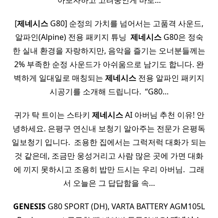
아보자하고 고려중인게 바로…
[
제네시스
G80] 순정의 가치를 넘어서는 고품격 사운드,
알파인(Alpine) 전용 패키지 튜닝 ​
제네시스
G80은 정숙
한 실내 환경을 자랑하지만, 음악을 즐기는 오너분들께는
2% 부족한 순정 사운드가 아쉬움으로 남기도 합니다. 완
벽하게 일대일로 매칭되는
제네시스
전용 알파인 패키지
시공기를 소개해 드립니다. ​ “G80…
귀가 탁 트이는 스타키
제네시스
AI 아버님 추천 이유! 안
녕하세요. 은평구 연신내 보청기 알아주는 전문가 은평독
일보청기 입니다. ​ 조용한 집에서는 그럭저럭 대화가 되는
것 같은데, 조금만 웅성거리고 사람 많은 곳에 가면 대화
에 끼지 못하시고 조용히 밥만 드시는 우리 아버님. ​ 그래
서 오늘은 그 답답함을 속…
GENESIS
G80 SPORT (DH), VARTA BATTERY AGM105L