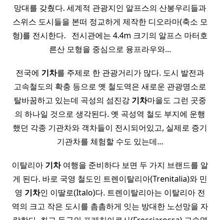
망대를 갖췄다. 세계적 관광지인 알프스의 산봉우리들과
스위스 도시들을 본떠 정교하게 제작한 디오라마(축소 모
형)를 전시한다. ​ ​ 전시관에는 4.4m 크기의 알프스 마터호
른산 모형을 중심으로 융프라우와…
전국에
기차
를 주제로 한 관광거리가 많다. 도시 발전과
고속철도의 확충 등으로 옛 철도역은 새로운 관광명소로
탈바꿈하고 있는데 곡성의 섬진강
기차
마을도 그런 곳중
의 하나일 것으로 생각된다. 옛 곡성역 철도 부지에 운행
했던 각종 기관차와 객차들이 전시되어있고, 실제로 증기
기관차를 체험할 수도 있는데…
이탈리아
기차
여행을 준비하다 보면 두 가지 브랜드를 알
게 된다. 바로 국영 철도인 트렌이탈리아(Trenitalia)와 민
영
기차
인 이딸로(Italo)다. 트렌이탈리아는 이탈리아 전
역의 크고 작은 도시를 촘촘하게 잇는 방대한 노선망을 자