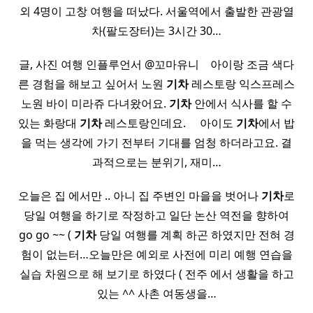
외 4명이 고창 여행을 떠났다. 서울역에서 출발한 관광열
차(팔도장터)는 3시간 30…
글, 사진 여행 인플루언서 @꼬마유니 ​ ​ ​ 아이랑 조금 색다
른 경험을 해보고 싶어서 노원
기차
레스토랑 익스프레스
노원 바이 미라쥬 다녀왔어요.
기차
안에서 식사를 할 수
있는 화랑대
기차
레스토랑인데요. ​ ​ ​ ​ 아이도
기차
에서 밥
을 먹는 생각에 가기 전부터 기대를 엄청 하더라고요. 결
과적으로는 분위기, 재미…
오늘은 집 에서만 .. 아니 집 주변인 마을을 벗어나
기차
로
당일 여행을 하기로 작정하고 일단 논산 역전을 향하여
go go ~~ (
기차
당일 여행를 계획 하곤 하였지만 전혀 경
험이 없는터…오늘만은 예외로 사전에 미리 예행 연습을
실습 차원으로 해 보기로 하였다 ( 전주 에서 생활을 하고
있는 ^^ 사촌 여동생을…