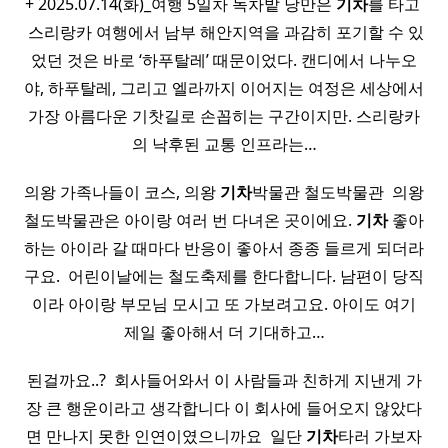
+ 2025.07.14(화)_여행 5일차 녹차밭 낭만은
기차
를 타고 ​
​ 스리랑카 여행에서 남부 해안지역을 과감히 포기할 수 있
었던 것은 바로 ‘하푸탈레’ 때문이었다. 캔디에서 나누오
야, 하푸탈레, 그리고 엘라까지 이어지는 여정은 세상에서
가장 아름다운 기찻길로 손꼽히는 구간이지만. 스리랑카
의 낙후된 교통 인프라는…
의왕 가족나들이 코스, 의왕
기차
박물관 철도박물관 ​ 의왕
철도박물관은 아이랑 여러 번 다녀온 곳이에요.
기차
좋아
하는 아이라 갈 때마다 반응이 좋아서 종종 들르게 되더라
구요. ​ 어린이날에는 철도축제를 한다합니다. 남편이 당직
이라 아이랑 부모님 모시고 또 가보려고요. 아이도 여기
제일 좋아해서 더 기대하고…
된걸까요..? ​ 회사들어와서 이 사람들과 친하게 지낸게 가
장 큰 행운이라고 생각합니다 이 회사에 들어오지 않았다
면 만나지 못한 인연이였으니까요 ​ 일단
기차
타러 가보자