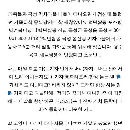
하지 말자하고 탔는데 우우…
가족들과 곡성
기차
마을 나들이 다녀오면서 점심에 들렀
던 가족외식 중식당인데 참 괜찮았어요 백년짬뽕 포스팅
남겨봅니당~!! 백년짬뽕 전남 곡성군 곡성읍 곡성로 801
061-362-2118 #백년짬뽕 곡성 섬진강
기차
마을에서 자
동차로 5분 거리 엄청 가까운 곳에 위치해 있습니다 ​ 탕수
육과 해물짬뽕이 맛있다고 소문난…
나는 매일 학교 가는
기차
안에서 ♪♫ (자자 – 버스 안에서
이 노래 아시는지요..) ​
기차
통학러로써 항상 듣는 말
기차
타고 다닌다고? 비싸지 않아? ​ 그러면 항상 하는 말
기차
타고 다닐만해~ 정기권 끊어서 다니면 좀 더 저렴
해~ ​ 이 말을 항상 하곤 다녔죠! (근데 진짜
기차
통학이나
버스 통학이나 비슷한 거…
딸 고양이 머리띠 하나 사줍니다ㅎㅎ 제발 안봤으면 했던