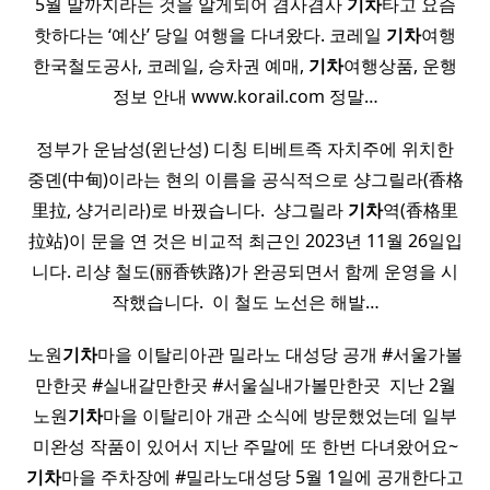
5월 말까지라는 것을 알게되어 겸사겸사
기차
타고 요즘
핫하다는 ‘예산’ 당일 여행을 다녀왔다. 코레일
기차
여행
한국철도공사, 코레일, 승차권 예매,
기차
여행상품, 운행
정보 안내 www.korail.com 정말…
정부가 운남성(윈난성) 디칭 티베트족 자치주에 위치한
중뎬(中甸)이라는 현의 이름을 공식적으로 샹그릴라(香格
里拉, 샹거리라)로 바꿨습니다. ​ 샹그릴라
기차
역(香格里
拉站)이 문을 연 것은 비교적 최근인 2023년 11월 26일입
니다. 리샹 철도(丽香铁路)가 완공되면서 함께 운영을 시
작했습니다. ​ 이 철도 노선은 해발…
노원
기차
마을 이탈리아관 밀라노 대성당 공개 #서울가볼
만한곳 #실내갈만한곳 #서울실내가볼만한곳 ​ 지난 2월
노원
기차
마을 이탈리아 개관 소식에 방문했었는데 일부
미완성 작품이 있어서 지난 주말에 또 한번 다녀왔어요~
기차
마을 주차장에 #밀라노대성당 5월 1일에 공개한다고