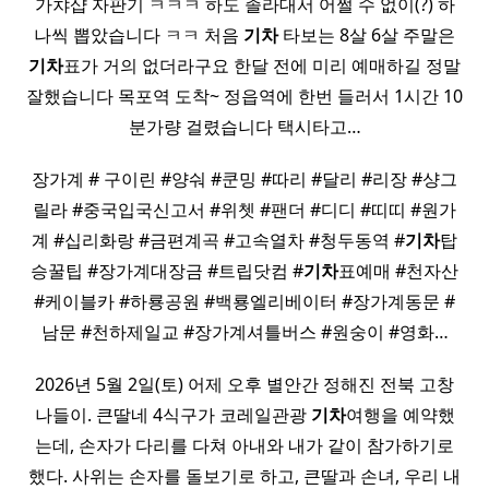
가챠샵 자판기 ㅋㅋㅋ 하도 졸라대서 어쩔 수 없이(?) 하
나씩 뽑았습니다 ㅋㅋ 처음
기차
타보는 8살 6살 주말은
기차
표가 거의 없더라구요 한달 전에 미리 예매하길 정말
잘했습니다 목포역 도착~ 정읍역에 한번 들러서 1시간 10
분가량 걸렸습니다 택시타고…
장가계 # 구이린 #양숴 #쿤밍 #따리 #달리 #리장 #샹그
릴라 #중국입국신고서 #위쳇 #팬더 #디디 #띠띠 #원가
계 #십리화랑 #금편계곡 #고속열차 #청두동역 #
기차
탑
승꿀팁 #장가계대장금 #트립닷컴 #
기차
표예매 #천자산
#케이블카 #하룡공원 #백룡엘리베이터 #장가계동문 #
남문 #천하제일교 #장가계셔틀버스 #원숭이 #영화…
2026년 5월 2일(토) 어제 오후 별안간 정해진 전북 고창
나들이. 큰딸네 4식구가 코레일관광
기차
여행을 예약했
는데, 손자가 다리를 다쳐 아내와 내가 같이 참가하기로
했다. 사위는 손자를 돌보기로 하고, 큰딸과 손녀, 우리 내