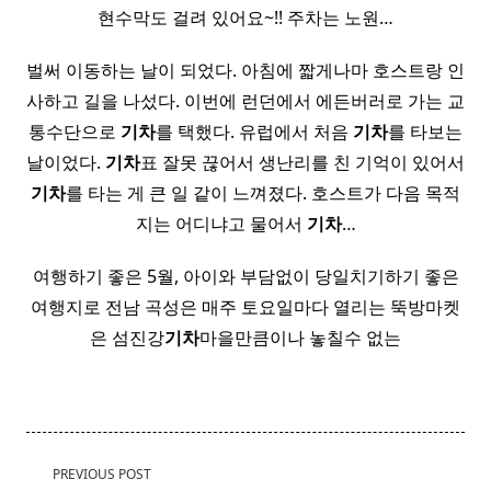
현수막도 걸려 있어요~!! 주차는 노원…
벌써 이동하는 날이 되었다. 아침에 짧게나마 호스트랑 인
사하고 길을 나섰다. 이번에 런던에서 에든버러로 가는 교
통수단으로
기차
를 택했다. 유럽에서 처음
기차
를 타보는
날이었다.
기차
표 잘못 끊어서 생난리를 친 기억이 있어서
기차
를 타는 게 큰 일 같이 느껴졌다. 호스트가 다음 목적
지는 어디냐고 물어서
기차
…
여행하기 좋은 5월, 아이와 부담없이 당일치기하기 좋은
여행지로 전남 곡성은 매주 토요일마다 열리는 뚝방마켓
은 섬진강
기차
마을만큼이나 놓칠수 없는
<span
PREVIOUS POST