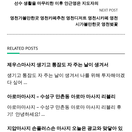
class="nav-
선수 생활을 마무리한 이후 안근영은 지도자의
subtitle
NEXT POST
screen-
영천
가볼만한곳
영천
카페추천
영천
디저트
영천
시카페
영천
reader-
시가볼만한곳
영천
벚꽃
text">Page</span>
RELATED POSTS
제우스마사지 생기고 통잠도 자 주는 날이 생겨서
생기고 통잠도 자 주는 날이 생겨서 나를 위해 투자해야겠
다 싶어
...
아로마마사지 – 수성구 만촌동
아로마
마사지
리블리
아로마마사지 – 수성구 만촌동 아로마 마사지 리블리 후
기! ​ 안녕하세요!
...
지압마사지 손플러스손
마사지
오늘은 광교와 맞닿아 있