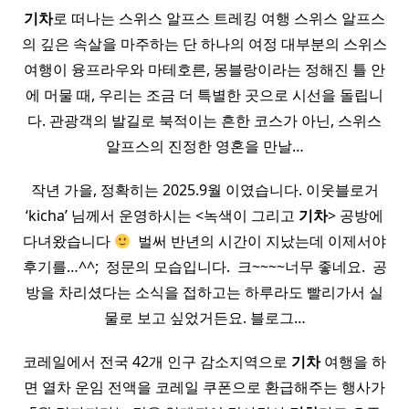
기차
로 떠나는 스위스 알프스 트레킹 여행 스위스 알프스
의 깊은 속살을 마주하는 단 하나의 여정 대부분의 스위스
여행이 융프라우와 마테호른, 몽블랑이라는 정해진 틀 안
에 머물 때, 우리는 조금 더 특별한 곳으로 시선을 돌립니
다. 관광객의 발길로 북적이는 흔한 코스가 아닌, 스위스
알프스의 진정한 영혼을 만날…
작년 가을, 정확히는 2025.9월 이였습니다. 이웃블로거
‘kicha’ 님께서 운영하시는 <녹색이 그리고
기차
> 공방에
다녀왔습니다
​ 벌써 반년의 시간이 지났는데 이제서야
후기를…^^; ​ 정문의 모습입니다. ​ 크~~~~너무 좋네요. ​ 공
방을 차리셨다는 소식을 접하고는 하루라도 빨리가서 실
물로 보고 싶었거든요. 블로그…
코레일에서 전국 42개 인구 감소지역으로
기차
여행을 하
면 열차 운임 전액을 코레일 쿠폰으로 환급해주는 행사가