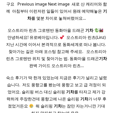
구요 ​ ​ Previous image Next image ​ 새로 산 캐리어와 함
께 ​ 아침부터 이런저런 일들이 있어서 원래 예약해놓은
기
차
를 몇분 차이로 놓쳐버렸어요…
오스트리아 린츠 그로텐반 동화마을 드래곤
기차
​ ​
안녕하세요! 유로베아입니다.
​ 오스트리아 린츠(Linz)
지난 시간에 이어서 본격적으로 동화세계로 떠나 봅니다. ​
​ ​ 찾아가는 길은 아래 포스팅 참고해 주세요. ​ ​ 오스트리아
린츠 그로텐반 위치 및 찾아가는 법. 동화마을 드래곤
기차
완벽 가이드 오스트리아 린츠…
숙소 후기가 딱 한개 있었는데 지금은 후기가 널리고 널렸
습니다. ​ 저도 풍향고를 봤는데 풍향고 보고 급 걱정이 되
었어요. 슬리핑 버스 대신 슬리핑
기차
를 타자고 제가 강
력하게 주장한건데 풍향고에 나온 슬리핑
기차
가 너무 후
졌었거든요
​ 뭐 슬리핑
기차
는 잠만 자는거니깐 기대