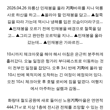
2026.04.26 와룡산 민재봉을 올라
기차
바위를 지나 덕룡
사로 하산을 하고… ▲올라야 할 민재봉을 담고… ▲철쭉
길을 따라 가는데 역시나 냉해를 입은 모습이더라구요…
▲민재봉을 오르기 전에 민재봉을 배경으로 철쭉을 담
고… ▲그리고 완만한 오르막을 지나… ▲민재봉을 올라
갔는데… ▲민재봉은 가파르진…
10시까지 체크아웃을 해야 해서 아침은 은근히 분주하게
흘러갔다. 오늘 일정은 헝가리 부다페스트로 이동하는 것
이 전부인 일정을 잡았다. 오후 3시 반에
기차
에 올라 밤
10시 반에 목적지에 도착하는 긴 여정이 예정되어 있다.
오전 10시 체크아웃 후 호텔 로비에 짐을 맡겼다. 여행지
에서 마주하는 설렘과 감동…
​ 화랑대 철도공원에 새로 들어선 노원
기차
마을은 연면적
444.71㎡로 지상 1층에 전시관 전체를 조망할 수 있는 전