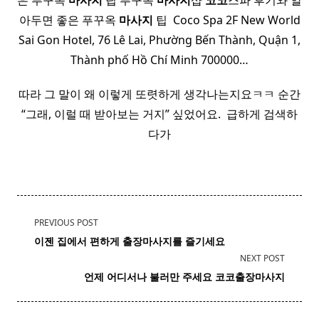
은 푸꾸옥
마사지
팁 푸꾸옥
마사지
샵
코코
스파 후기와 알
아두면 좋은 푸꾸옥
마사지
팁 ​ Coco Spa 2F New World
Sai Gon Hotel, 76 Lê Lai, Phường Bến Thành, Quận 1,
Thành phố Hồ Chí Minh 700000…
따라 그 말이 왜 이렇게 또렷하게 생각나는지요ㅋㅋ 순간
“그래, 이럴 때 받아보는 거지” 싶었어요. ​ 급하게 검색하
다가
<span
PREVIOUS POST
class="nav-
이젠 집에서 편하게 출장마사지를 즐기세요
subtitle
NEXT POST
screen-
언제 어디서나 불러만 주세요 코코출장마사지
reader-
text">Page</span>