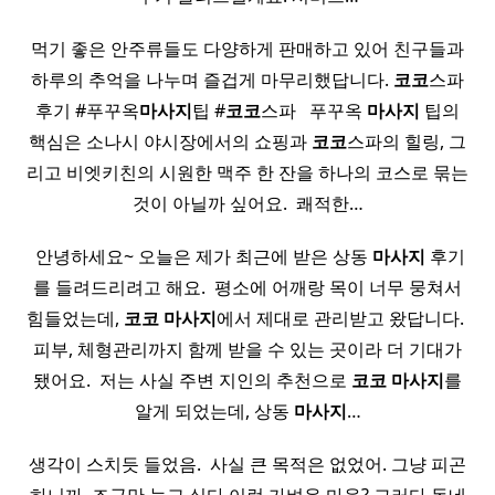
먹기 좋은 안주류들도 다양하게 판매하고 있어 친구들과
하루의 추억을 나누며 즐겁게 마무리했답니다.
코코
스파
후기 #푸꾸옥
마사지
팁 #
코코
스파 ​ ​ 푸꾸옥
마사지
팁의
핵심은 소나시 야시장에서의 쇼핑과
코코
스파의 힐링, 그
리고 비엣키친의 시원한 맥주 한 잔을 하나의 코스로 묶는
것이 아닐까 싶어요. ​ 쾌적한…
​ 안녕하세요~ 오늘은 제가 최근에 받은 상동
마사지
후기
를 들려드리려고 해요. ​ 평소에 어깨랑 목이 너무 뭉쳐서
힘들었는데,
코코
마사지
에서 제대로 관리받고 왔답니다. ​
피부, 체형관리까지 함께 받을 수 있는 곳이라 더 기대가
됐어요. ​ 저는 사실 주변 지인의 추천으로
코코
마사지
를
알게 되었는데, 상동
마사지
…
생각이 스치듯 들었음. ​ 사실 큰 목적은 없었어. 그냥 피곤