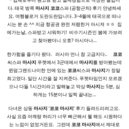
* 업체로부터 원고료 받고 실제경험으로 작성된 글입니
다. 태국 방콕
마사지
코코
스파 (공항근처) 후기 안녕하세
요. 여행블로거 도란도란입니다. 3~4월에 태국으로 떠나
시는 분 손 ^^ 지금 항공권 완전 저렴한거 아시져 ㅎㅎ ​ 집
에가는날, 스파받고 샤워하기! ​ 비수기시즌인 봄에 가보려
고 찾아봤더니 오호? 아시아나…
한가함을 즐기다 왔다. ​ ​ 러시아 언니 참 고급지다.. ​ ​ ​ ​
코코
씨스파
마사지
푸켓에서 3군데에서
마사지
를 받아봤는데
윈덤그랜드나이한 안에 있는
코코
씨스파
마사지
가 정말
최고였다. 일단 시간을 잘 지켜준다. 푸켓타임인지 모르겠
으나 다들 1시간이라고 말해놓고 막상
마사지
는 5분, 심
하게는 15분이나 일찍 끝내는…
다녀온 상동
마사지
‘
코코
마사지
‘ 후기 들려드리려고요. ​
사실 요즘 어깨랑 허리가 너무 뻐근해서 뭘 해도 시원하다
는 느낌이 없었거든요. ​ 그런데
코코
마사지
에서 제대로