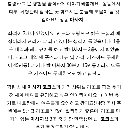
힐링하고 온 경험을 솔직하게 이야기해볼게요. ​ 상동에서
피부, 체형관리 잘하는 곳 찾으시는 분들께 도움이 될 것
같아요! ​ ​ 상동
마사지
…
좌석이 7개나 있었어요 ​ 민트와 노랑으로 밝은 느낌의 매
장이라서 관리가 잘 되고 있다는 생각이 들었습니다 ​ 1층
은 네일과 페디큐어를 하고 발
마사지
는 2층에서 받았습
니다
코코
네일 앤 풋스파 메뉴 및 가격 ​ 키즈아트 무제한
이 45만동! ​ 거기다 발
마사지
30분이 15만동이라서 딸들
은 키즈아트 무제한으로 하고 남편…
깜란 시내
마사지
코코
스파 가격 샤워실 리조트 픽업 후기
전 세계 바다를 유영하고 싶은 인어퀸이에요 : ) ​ 이번 휴
가로 나트랑에서 여유롭게 요양하고 왔어요! 냐짱 공항 주
변에는 5성급 리조트가 많아 힐링하기 좋은데 ​ 리조트 단
지에 있는
마사지
샵 3곳 중 가장 만족했던 샵 ​
코코
스파
후기 들려드릴게요! 서비스…