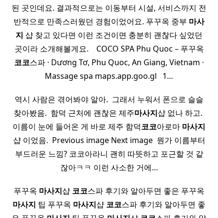
된 곳인데요. 결과적으로는 이동부터 시설, 서비스까지 전
반적으로 만족스러웠던 경험이었어요. 푸꾸옥 중부
마사
지
샵 찾고 있다면 이런 조건이면 충분히 괜찮다 싶었던
곳이라 소개해볼게요. ​ ​ ​ COCO SPA Phu Quoc – 푸꾸옥
코코
스파 · Dương Tơ, Phu Quoc, An Giang, Vietnam ·
Massage spa maps.app.goo.gl ​ ​ 1…
역시 사람은 겪어봐야 알아. ​ 그래서 누워서 폰으로 슬슬
찾아봤음. ​ 함덕 근처에 괜찮은 제주
마사지
샵 없나 하고. ​
이름이 눈에 들어온 게 바로 제주 함덕
코코
아로마
마사지
샵 이었음. ​ Previous image Next image ​ 뭔가 이름부터
부드러운 느낌? 코코아라니 괜히 따뜻하고 포근할 것 같
잖아ㅋㅋ 이런 사소한 거에…
푸꾸옥
마사지
샵
코코
스파 후기와 알아두면 좋은 푸꾸옥
마사지
팁 푸꾸옥
마사지
샵
코코
스파 후기와 알아두면 좋