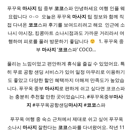
푸꾸옥
마사지
팁 중부
코코
스파 안녕하세요 여행 인플 웨
요랍니다 ㅇ-ㅇ ​ 오늘은 푸꾸옥
마사지
팁 정보와 함께 직
접 다녀온
코코
스파 후기를 보여드리려고 해요 ​ 인근에 소
나시 야시장, 킹콩마트 소나시점과도 가까운 거리라서 여
행하며 피로를 풀러 방문하기 좋답니다
​ ​ 1. 푸꾸옥 중
부
마사지
‘
코코
스파’ COCO…
풀리는 느낌이었고 편안하게 휴식을 즐길 수 있었어요. 특
히 무료 공항 샌딩 서비스가 있어 일정 마무리로 이용하기
도 좋았고 다양한 할인 혜택까지 더해져 만족도가 높았습
니다. 푸꾸옥 중부
마사지
로 편하게 쉬고 싶다면 코코스파
는 충분히 추천할 만한 곳이었습니다. #푸꾸옥중부
마사
지
#푸꾸옥공항샌딩
마사지
#
코코
스파
​ 푸꾸옥 여행 중 숙소 근처에서 제대로 쉬고 싶어 푸꾸옥
소나시
마사지
잘한다는
코코
스파를 다녀왔어요. 작년 11