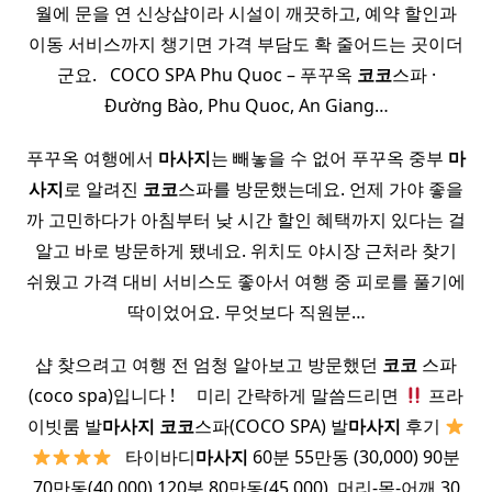
월에 문을 연 신상샵이라 시설이 깨끗하고, 예약 할인과
이동 서비스까지 챙기면 가격 부담도 확 줄어드는 곳이더
군요. ​ ​ COCO SPA Phu Quoc – 푸꾸옥
코코
스파 ·
Đường Bào, Phu Quoc, An Giang…
푸꾸옥 여행에서
마사지
는 빼놓을 수 없어 푸꾸옥 중부
마
사지
로 알려진
코코
스파를 방문했는데요. 언제 가야 좋을
까 고민하다가 아침부터 낮 시간 할인 혜택까지 있다는 걸
알고 바로 방문하게 됐네요. 위치도 야시장 근처라 찾기
쉬웠고 가격 대비 서비스도 좋아서 여행 중 피로를 풀기에
딱이었어요. 무엇보다 직원분…
샵 찾으려고 여행 전 엄청 알아보고 방문했던
코코
스파
(coco spa)입니다 ! ​ ​ ​ ​ 미리 간략하게 말씀드리면
프라
이빗룸 발
마사지
코코
스파(COCO SPA) 발
마사지
후기
​ ​ 타이바디
마사지
60분 55만동 (30,000) 90분
70만동(40,000) 120분 80만동(45,000) ​ 머리-목-어깨 30