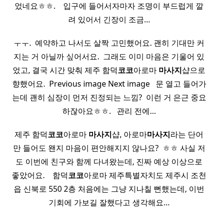
었네요ㅎㅎ. ​ ​ ​ 입구에 들어서자마자 조명이 부드럽게 깔
려 있어서 긴장이 조금…
ㅜㅜ. ​ 예약하고 나서도 살짝 고민했어요. 괜히 기대만 커
지는 거 아닐까 싶어서요. ​ 그래도 이미 마음은 기울어 있
었고, 결국 시간 맞춰 제주 함덕
코코
아로마
마사지
샵으로
향했어요. ​ Previous image Next image ​ ​ 문 열고 들어가
는데 괜히 심장이 먼저 진정되는 느낌? ​ 이런 거 은근 중요
하잖아요ㅎㅎ. ​ ​ 관리 전에…
제주 함덕
코코
아로마
마사지
샵, 아로마
마사지
라는 단어
만 들어도 왠지 마음이 편안해지지 않나요? ​ ㅎㅎ 사실 저
도 이번에 친구와 함께 다녀왔는데, 진짜 예상 이상으로
좋았어요. ​ ​ ​ 함덕
코코
아로마 제주특별자치도 제주시 조천
읍 신북로 550 2층 처음에는 그냥 지나칠 뻔했는데, 이번
기회에 가보길 잘했다고 생각해요…