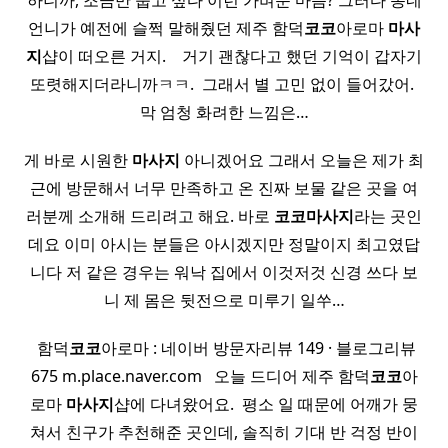
하니까, 조금만 눕고 싶다 이런 가벼운 마음? 그러다 동네
언니가 예전에 슬쩍 말해줬던 제주 함덕
코코
아로마
마사
지
샵이 떠오른 거지. ​ ​ ​ 거기 괜찮다고 했던 기억이 갑자기
또렷해지더라니까ㅋㅋ. ​ 그래서 별 고민 없이 들어갔어. ​
막 엄청 화려한 느낌은…
게 바로 시원한
마사지
아니겠어요 그래서 오늘은 제가 최
근에 방문해서 너무 만족하고 온 진짜 보물 같은 곳을 여
러분께 소개해 드리려고 해요. 바로
코코
마사지
라는 곳인
데요 이미 아시는 분들은 아시겠지만 정말이지 최고였답
니다 저 같은 경우는 워낙 집에서 이것저것 신경 쓰다 보
니 제 몸은 뒷전으로 미루기 일쑤…
​ 함덕
코코
아로마 : 네이버 방문자리뷰 149 · 블로그리뷰
675 m.place.naver.com ​ ​ 오늘 드디어 제주 함덕
코코
아
로마
마사지
샵에 다녀왔어요. ​ 평소 일 때문에 어깨가 뭉
쳐서 친구가 추천해준 곳인데, 솔직히 기대 반 걱정 반이