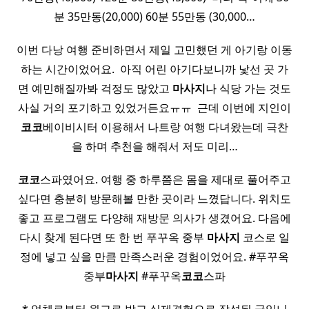
분 35만동(20,000) 60분 55만동 (30,000…
이번 다낭 여행 준비하면서 제일 고민했던 게 아기랑 이동
하는 시간이었어요. ​ 아직 어린 아기다보니까 낯선 곳 가
면 예민해질까봐 걱정도 많았고
마사지
나 식당 가는 것도
사실 거의 포기하고 있었거든요ㅠㅠ ​ 근데 이번에 지인이
코코
베이비시터 이용해서 나트랑 여행 다녀왔는데 극찬
을 하며 추천을 해줘서 저도 미리…
코코
스파였어요. 여행 중 하루쯤은 몸을 제대로 풀어주고
싶다면 충분히 방문해볼 만한 곳이라 느꼈답니다. 위치도
좋고 프로그램도 다양해 재방문 의사가 생겼어요. 다음에
다시 찾게 된다면 또 한 번 푸꾸옥 중부
마사지
코스로 일
정에 넣고 싶을 만큼 만족스러운 경험이었어요. #푸꾸옥
중부
마사지
#푸꾸옥
코코
스파