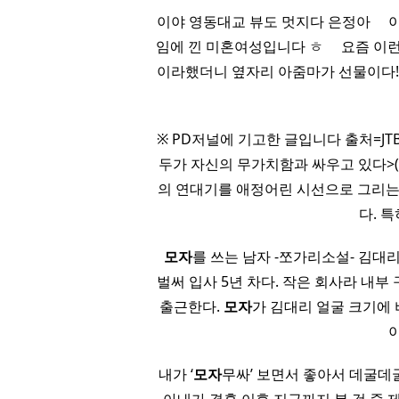
이야 영동대교 뷰도 멋지다 은정아 ​ ​ 
임에 낀 미혼여성입니다 ㅎ ​ ​ ​ ​ 요즘 이
이라했더니 옆자리 아줌마가 선물이다!하고 
※ PD저널에 기고한 글입니다 출처=JTB
두가 자신의 무가치함과 싸우고 있다>(
의 연대기를 애정어린 시선으로 그리는
다. 
모자
를 쓰는 남자 -쪼가리소설- 김대
벌써 입사 5년 차다. 작은 회사라 내부
출근한다.
모자
가 김대리 얼굴 크기에 
내가 ‘
모자
무싸’ 보면서 좋아서 데굴데