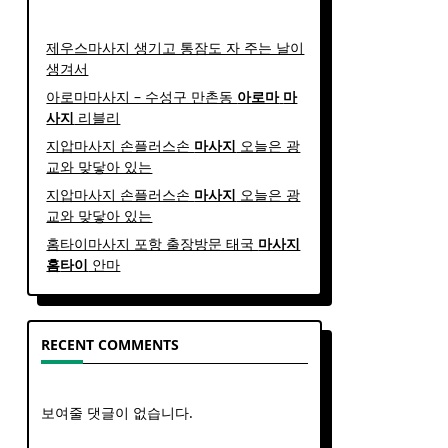
제우스마사지 생기고 통잠도 자 주는 날이
생겨서
아로마마사지 – 수성구 만촌동
아로마
마
사지
리블리
지압마사지 손플러스손
마사지
오늘은 광
교와 맞닿아 있는
지압마사지 손플러스손
마사지
오늘은 광
교와 맞닿아 있는
홈타이마사지 포항 출장방문 태국
마사지
홈
타이
안마​
RECENT COMMENTS
보여줄 댓글이 없습니다.