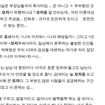
​ ​ 이날은 부장님들과의 회식타임 … 은 아니고 ㅎ 부부동반 모
런
모자
가 유행하나요 ?
모자
를 잘 안쓰는데.. 저만 미혼여성
주셨음… 진짜로 .. 규카츠 든든하게 조지고 ​ ​ ​ ​ 운전연
수 받는 중인…
C 홈페이지. <나의 아저씨>, <나의 해방일지>, 그리고 <모
이하 <
모자
무싸>)까지. 일상에서 분투하는 불쌍한 인간들
 박해영은 우리 시대의 감성을 대변하는 작가로 자리 잡았
특히 <나의 아저씨>와 <나…
리는 삼십 대 중반이다. 아직도 청춘 장르에 들고도 남는다.
 구조가 다 안면을 털 정도로 좁다. 김대리는 늘
모자
를 쓰고
비해 큰
모자
다. 그 부분도 많은 사람들이 궁금해하는 구간
이었고 이 문제는 김…
굴 구르고, 깔깔거리고, 일어나서 팔짝팔짝 뛰는 걸 보더니,