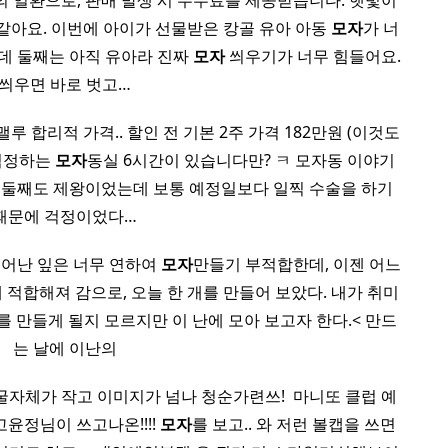
의 일환으로, 판매 발생 시 수수료를 제공받습니다. 햇빛이
 같아요. 이번에 아이가 선물받은 캉골 유아 아동
모자
가 너
근데 둘째는 아직 유아라 진짜
모자
씌우기가 너무 힘들어요.
씌우면 바로 벗고…
맬루 합리적 가격.. 할인 전 기본 2주 가격 182만원 (이것도
 걱정하는
모자
동실 6시간이 있습니다만? ㅋ 모자동 이야기
라 둘째도 제왕이었는데 보통 예정일보다 일찍 수술을 하기
때문에 걱정이었다…
피어난 잎은 너무 연하여
모자
만들기 부적합한데, 이젠 어느
 적합해져 감으로, 오늘 한 개를 만들어 보았다. 내가 취미
개를 만들게 될지 모르지만 이 난에 모아 보고자 한다.< 만드
는 날에 이난의
자체가 작고 이미지가 넘나 청순가련쓰! ​ 마니또 클럽 예
 고윤정님이 쓰고나온!!!!
모자
를 보고.. 와 저런 볼캡을 쓰면