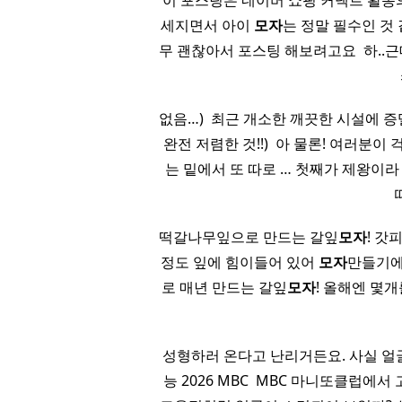
이 포스팅은 네이버 쇼핑 커넥트 활동
세지면서 아이
모자
는 정말 필수인 것
무 괜찮아서 포스팅 해보려고요 ​ 하..
없음…) ​ 최근 개소한 깨끗한 시설에 증
완전 저렴한 것!!) ​ 아 물론! 여러분이
는 밑에서 또 따로 … 첫째가 제왕이
떡갈나무잎으로 만드는 갈잎
모자
! 갓
정도 잎에 힘이들어 있어
모자
만들기에
로 매년 만드는 갈잎
모자
! 올해엔 몇
성형하러 온다고 난리거든요. 사실 얼굴
능 2026 MBC ​ MBC 마니또클럽에서