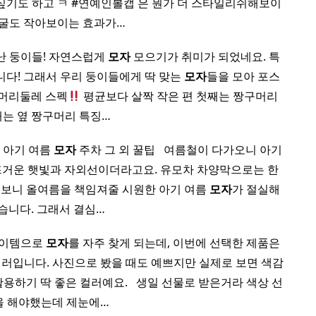
싶기도 하고 ㅋ #연예인볼캡 은 뭔가 더 스타일리쉬해보이
얼굴도 작아보이는 효과가…
난 둥이들! 자연스럽게
모자
모으기가 취미가 되었네요. 특
다! 그래서 우리 둥이들에게 딱 맞는
모자
들을 모아 포스
 머리둘레 스펙
평균보다 살짝 작은 편 첫째는 짱구머리
는 옆 짱구머리 특징…
, 아기 여름
모자
주차 그 외 꿀팁 ​ ​ 여름철이 다가오니 아기
 뜨거운 햇빛과 자외선이더라고요. 유모차 차양막으로는 한
다 보니 올여름을 책임져줄 시원한 아기 여름
모자
가 절실해
습니다. 그래서 결심…
 아이템으로
모자
를 자주 찾게 되는데, 이번에 선택한 제품은
러입니다. 사진으로 봤을 때도 예쁘지만 실제로 보면 색감
하기 딱 좋은 컬러예요. ​ ​ 생일 선물로 받은거라 색상 선
을 해야했는데 제눈에…