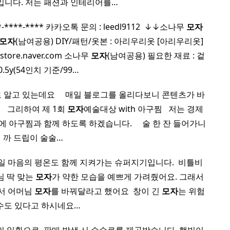
제 방입니다. 저는 패션과 인테리어를…
-****-**** 카카오톡 문의 : leedl9112 ​ ↓↓소나무
모자
모자
(남여공용) DIY/패턴/옷본 : 아리우리옷 [아리우리옷]
ore.naver.com 소나무
모자
(남여공용) 필요한 재료 : 겉
0.5y(54인치 기준/99…
고 있는데요 ​ ​ ​ ​ 매일 블로그를 올리다보니 콘텐츠가 바
​ ​ 그리하여 제 1회
모자
예술대상 with 아구찜 ​ ​ 저는 경제
아구찜과 함께 하도록 하겠습니다. ​ ​ ​ ​ 술 한 잔 들어가니
까 드립이 술술…
일 마음의 평온도 함께 지켜가는 슈퍼지기입니다. ​ 비틀비
님 딱 맞는
모자
가 약한 모습을 예쁘게 가려줬어요. 그래서
에서 어머님
모자
를 바꿔달라고 했어요 ​ 창이 긴
모자
는 위험
수도 있다고 하시네요…