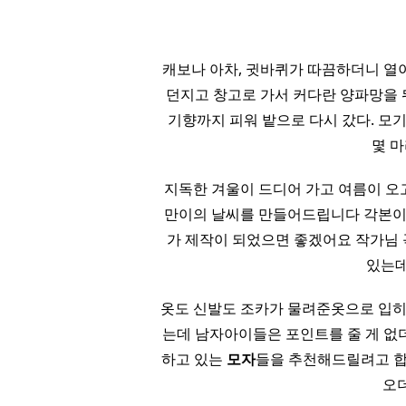
캐보나 아차, 귓바퀴가 따끔하더니 열이
던지고 창고로 가서 커다란 양파망을 
기향까지 피워 밭으로 다시 갔다. 모
몇 
​ 지독한 겨울이 드디어 가고 여름이
만이의 날씨를 만들어드립니다 각본이
가 제작이 되었으면 좋겠어요 작가님 꼭
있는데
옷도 신발도 조카가 물려준옷으로 입히고
는데 남자아이들은 포인트를 줄 게 없더
하고 있는
모자
들을 추천해드릴려고 합니다
오