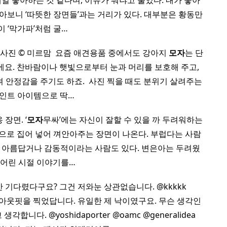
제일 좋아하는 것 같다며, 이유가 뭐냐고 물었다. 내가 좋아
톺아보니 ‘따뜻한 장면들’과는 거리가 있다. 대부분은 황동만
이 ‘막가파’처럼 굴…
. 사진 © 미르맘 ​ 요즘 애견용품 중에서도 강아지
모자
는 단
요. 찬바람이나 햇빛으로부터 눈과 머리를 보호해 주고,
 안정감을 주기도 하죠. ​ 사진 찍을 때도 분위기 살려주는
인트 아이템으로 딱…
장면. ‘
모자
무싸’에는 자신이 잘할 수 있을 까 두려워하는
속으로 집어 넣어 껴안아주는 장면이 나온다. 부럽다는 사람
, 아름답거나 감동적이라는 사람도 있다. 변은아는 두려웠
 어린 시절 이야기를…
안 기다렸다구요? 그건 저와눈 상관없습니다. @kkkkk
베에서 아웃핏을 찍었답니다. 유일한 제 낙이였구요. 무슨 생각인
니다. @yoshidaporter @oamc @generalidea