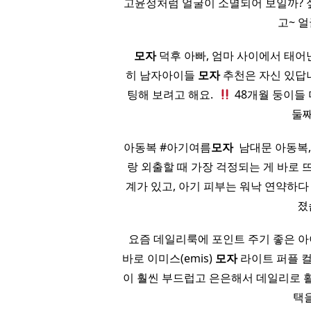
고윤정처럼 얼굴이 소멸되어 보일까? 
고~ 
​ ​ ​
모자
덕후 아빠, 엄마 사이에서 태어
히 남자아이들
모자
추천은 자신 있답니
팅해 보려고 해요. ​
48개월 둥이들
둘째
아동복 #아기여름
모자
​ 남대문 아동복
랑 외출할 때 가장 걱정되는 게 바로
계가 있고, 아기 피부는 워낙 연약하
졌
​ 요즘 데일리룩에 포인트 주기 좋은
바로 이미스(emis)
모자
라이트 퍼플 컬
이 훨씬 부드럽고 은은해서 데일리로 활용
택