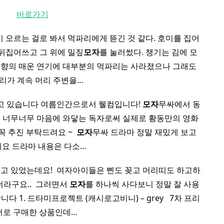
바로가기
 오르는 걸로 봐서 먹파리에게 뜯긴 것 같다. 호미를 집어
뒤집어쓰고 그 위에 밀짚
모자
를 눌러썼다. 챙기는 김에 모
기향의 매운 연기에 대부분의 먹파리는 사라졌으나 그래도
마리가 계속 머리 주변을…
 오고 있습니다 여름인간으로서 웰컴입니다!
모자
무싸에서 동
 너무너무 마음에 와닿는 독자로써 실제로 황동만의 영화
 추진 부탁드려요 ~ ​
모자
무싸 드라마 정말 재밌게 보고
요 드라마 내용은 다소…
 있었는데요! ​ 여자아이들은 삔도 꽂고 머리띠도 하고하
라구요.. ​ 그러면서
모자
를 하나씩 사다보니 정말 잘 사용
 1. 드타미프로젝트 (캐시로고비니) – grey ​ ​ 7차 프리
더로 구매한 상품인데…