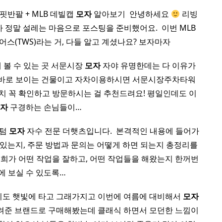
버핏반팔 + MLB 데빌캡
모자
알아보기 ​ 안녕하세요
리빙
정말 설레는 마음으로 포스팅을 준비했어요. ​ 이번 MLB​
스(TWS)​라는 거, 다들 알고 계셨나요? 보자마자
 볼 수 있는 곳 서문시장
모자
자야 유명한데는 다 이유가
 바로 보이는 건물이고 자차이용하시면 서문시장주차타워
위치 꼭 확인하고 방문하시는 걸 추천드려요! 평일인데도 이
모자
구경하는 손님들이…
스텀
모자
자수 전문 더햇츠입니다. ​ 본격적인 내용에 들어가
 있는지, 주문 방법과 문의는 어떻게 하면 되는지 총정리를
 저희가 어떤 작업을 잘하고, 어떤 작업들을 해왔는지 한꺼번
에 보실 수 있도록…
이도 햇빛에 타고 그래가지고 이번에 여름에 대비해서
모자
알려준 브랜드로 구매해봤는데 클래식 하면서 모던한 느낌이