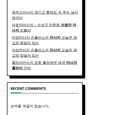
제우스마사지 생기고 통잠도 자 주는 날이
생겨서
아로마마사지 – 수성구 만촌동
아로마
마
사지
리블리
지압마사지 손플러스손
마사지
오늘은 광
교와 맞닿아 있는
지압마사지 손플러스손
마사지
오늘은 광
교와 맞닿아 있는
홈타이마사지 포항 출장방문 태국
마사지
홈
타이
안마​
RECENT COMMENTS
보여줄 댓글이 없습니다.