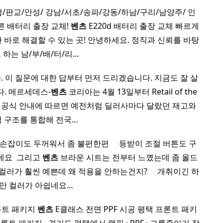
남/판교/안성/ 강남/서초/송파/강동/하남/구리/남양주/ 인
른 배터리 출장 교체!
벤츠
E220d 배터리 출장 교체 빠르게
환 바로 해결할 수 있는 곳! 안녕하세요. 정직과 신뢰를 바탕
 하는 남/부/배/터/리…
. 이 질문에 대한 답부터 먼저 드리겠습니다. 지금도 잘 살
다. 메르세데스-
벤츠
코리아는 4월 13일부터 Retail of the
고, 공식 안내에 따르면 예전처럼 딜러사마다 달랐던 재고와
 구조를 통합해 전국…
이도 두꺼워서 좀 불편한편 ​ ​ ​ ​ 등받이 조절 버튼도 구
요 ​ 그리고
벤츠
브라운 시트는 전부터 느꼈는데 좀 올드
가 훨씬 예쁜데 왜 적용을 안하는건지? ​ ​ ​ ​ 개취이긴 하
만 컬러가 아쉽네요…
프론트 패키지
벤츠
E클래스 전면 PPF 시공 평택 프론트 패키