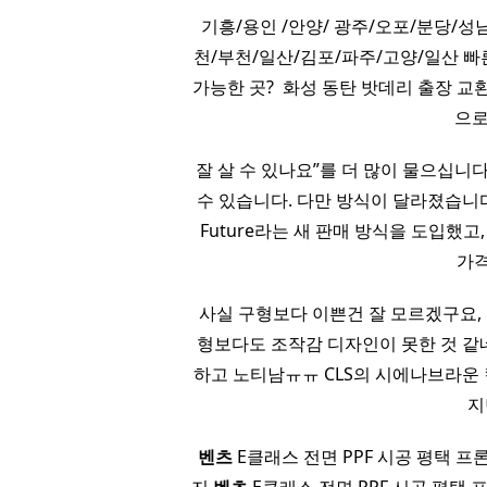
기흥/용인 /안양/ 광주/오포/분당/성
천/부천/일산/김포/파주/고양/일산 빠
가능한 곳? ​ 화성 동탄 밧데리 출장 교
으로
잘 살 수 있나요”를 더 많이 물으십니다
수 있습니다. 다만 방식이 달라졌습니
Future라는 새 판매 방식을 도입했
가격
사실 구형보다 이쁜건 잘 모르겠구요, 손잡
형보다도 조작감 디자인이 못한 것 같네
하고 노티남ㅠㅠ CLS의 시에나브라운 컬러
지
벤츠
E클래스 전면 PPF 시공 평택 