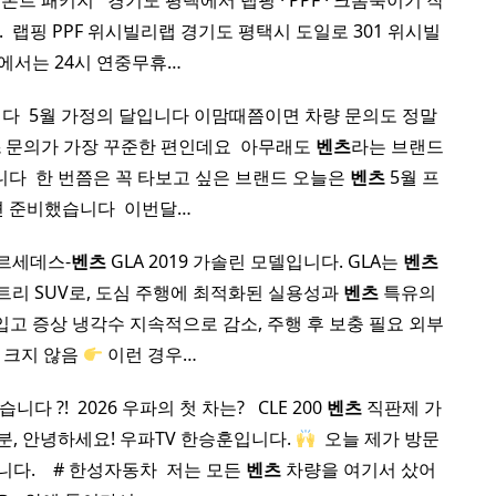
트 패키지 ​ ​ 경기도 평택에서 랩핑 · PPF · 크롬죽이기 작
 랩핑 PPF 위시빌리랩 경기도 평택시 도일로 301 위시빌
에서는 24시 연중무휴…
 ​ 5월 가정의 달입니다 이맘때쯤이면 차량 문의도 정말
츠
문의가 가장 꾸준한 편인데요 ​ 아무래도
벤츠
라는 브랜드
다 ​ 한 번쯤은 꼭 타보고 싶은 브랜드 오늘은
벤츠
5월 프
 준비했습니다 ​ 이번달…
르세데스-
벤츠
GLA 2019 가솔린 모델입니다. GLA는
벤츠
트리 SUV로, 도심 주행에 최적화된 실용성과
벤츠
특유의
입고 증상 냉각수 지속적으로 감소, 주행 후 보충 필요 외부
 크지 않음
이런 경우…
! ​ 2026 우파의 첫 차는? ​ ​ CLE 200
벤츠
직판제 가
분, 안녕하세요! 우파TV 한승훈입니다.
​ 오늘 제가 방문
​ ​ ​ # 한성자동차 ​ 저는 모든
벤츠
차량을 여기서 샀어