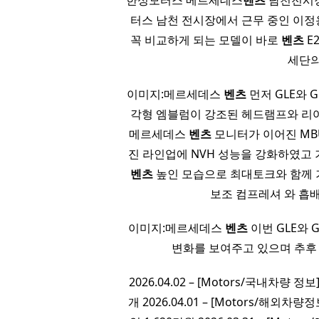
한성모터스 메르세데스
벤츠
남천전시장
터스 남천 전시장에서 근무 중인 이정
꼭 비교하게 되는 모델이 바로
벤츠
E
세단의
이미지:메르세데스
벤츠
먼저 GLE와 
각형 엠블럼이 강조된 헤드램프와 리어
메르세데스
벤츠
모니터가 이어진 MB
진 라인업에 NVH 성능을 강화하였고 기
벤츠
높인 모습으로 최대토크와 함께 
보조 컴프레셔 와 흡
이미지:메르세데스
벤츠
이번 GLE와 
변화를 보여주고 있으며 추후
2026.04.02 – [Motors/국내차
개 2026.04.01 – [Motors/해외