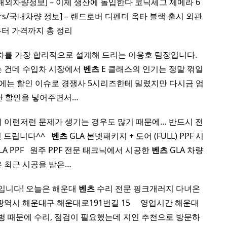
otors/해외차량정보] – 이제 생산에 돌입한다 코닉세그 제메라 6
otors/국내차량 정보] – 랜드로버 디펜더 옥타 블랙 출시 외관
터 가격까지 총 정리
를 가장 합리적으로 설계해 드리는 이용호 팀장입니다. ​
는 건데 수입차 시장에서
벤츠
E 클래스의 인기는 정말 꺾일
년도에는 할인 이슈로 경쟁사 5시리즈한테 밀렸지만 다시금 엄
난 할인을 넣어주면서…
 이런저런 문제가 생기는 경우도 많기 때문에… 반드시 전
립니다^^ ​ ​
벤츠
GLA 본넷패키지 + 도어 (FULL) PPF 시
LA PPF ​ ​ 원주 PPF 전문 태크닉에서 시공한
벤츠
GLA 차량
은 최근 시공을 받은…
리아입니다! 오늘은 해운대
벤츠
수리 전문 핑크개러지 다녀온
 해운대구 해운대로191번길 15 ​ ​ ​ ​ 영업시간 해운대
 때문에 수리, 점검이 필요했는데 지인 추천으로 방문하