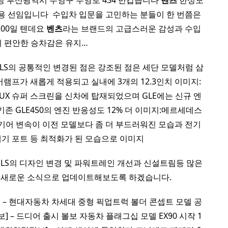
 부산광역시 수영구 수영로 434 반갑습니다
벤츠
한성모
용 선임입니다 ​ 수입차 입문을 고민하는 분들이 한 번쯤은
200일 텐데요
벤츠
라는 브랜드의 고급스러운 감성과 수입
 편안한 승차감은 유지…
GLS의 공통적인 변경된 점은 강조된 점은 세단 모델처럼 삼
램프가 새롭게 적용되고 실내에 3개의 12.3인치 이미지:
UX 슈퍼 스크린을 신차에 탑재되었으며 GLE에는 신규 엔
존 GLE450의 엔진 반응성도 12% 더 이미지:메르세데스
기어 변속이 이전 모델보다 좀 더 부드러워진 모습과 전기
배기 포트 등 최적화가 된 모습으로 이미지
GLS의 디자인 변경 및 파워트레인 개선과 신설트림등 많은
 새로운 소식으로 업데이트해보도록 하겠습니다.
량 정보] – 현대자동차 차세대 중형 픽업트럭 볼더 콘셉트 모델 공
차량정보] – 드디어 출시 볼보 자동차 플래그십 모델 EX90 시작 1