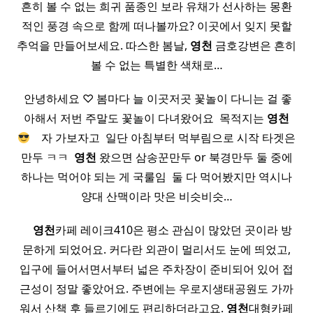
흔히 볼 수 없는 희귀 품종인 보라 유채가 선사하는 몽환
적인 풍경 속으로 함께 떠나볼까요? 이곳에서 잊지 못할
추억을 만들어보세요. 따스한 봄날,
영천
금호강변은 흔히
볼 수 없는 특별한 색채로…
​ 안녕하세요 ♡ 봄마다 늘 이곳저곳 꽃놀이 다니는 걸 좋
아해서 저번 주말도 꽃놀이 다녀왔어요 ​ 목적지는
영천
​ ​ ​ 자 가보자고 ​ 일단 아침부터 먹부림으로 시작 타겟은
만두 ㅋㅋ ​
영천
왔으면 삼송꾼만두 or 북경만두 둘 중에
하나는 먹어야 되는 게 국룰임 ​ 둘 다 먹어봤지만 역시나
양대 산맥이라 맛은 비슷비슷…
​ ​ ​ ​
영천
카페 레이크410은 평소 관심이 많았던 곳이라 방
문하게 되었어요. 커다란 외관이 멀리서도 눈에 띄었고,
입구에 들어서면서부터 넓은 주차장이 준비되어 있어 접
근성이 정말 좋았어요. 주변에는 우로지생태공원도 가까
워서 산책 후 들르기에도 편리하더라고요.
영천
대형카페