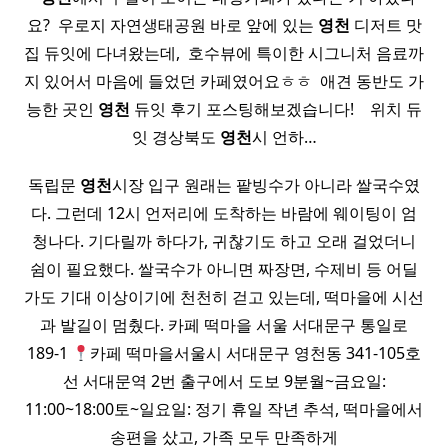
요? ​ 우로지 자연생태공원 바로 앞에 있는
영천
디저트 맛
집 듀잇에 다녀왔는데, ​ 호수뷰에 특이한 시그니처 음료까
지 있어서 마음에 들었던 카페였어요ㅎㅎ ​ 애견 동반도 가
능한 곳인
영천
듀잇 후기 포스팅해보겠습니다! ​ ​ ​ 위치 듀
잇 경상북도
영천
시 언하…
독립문
영천
시장 입구 원래는 팥빙수가 아니라 쌀국수였
다. 그런데 12시 언저리에 도착하는 바람에 웨이팅이 엄
청나다. 기다릴까 하다가, 귀찮기도 하고 오래 걸었더니
쉼이 필요했다. 쌀국수가 아니면 짜장면, 수제비 등 어딜
가도 기대 이상이기에 천천히 걷고 있는데, 떡마을에 시선
과 발길이 멈췄다. 카페 떡마을 서울 서대문구 통일로
189-1
카페 떡마을서울시 서대문구 영천동 341-105호
선 서대문역 2번 출구에서 도보 9분월~금요일:
11:00~18:00토~일요일: 정기 휴일 작년 추석, 떡마을에서
송편을 샀고, 가족 모두 만족하게