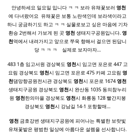
​ ​ 안녕하세요 일요일 입니다 ㅋ ㅋ 보라 유채꽃보러
영천
에 다녀왔어요 ​ 유채꽃은 보통 노란색인데 보라색이라고
하니 궁금하기도 하고 ㅋ ㅋ 실물로보고 싶은 마음에 기차
환승 2번해서 가보게 된 곳
영천
생태지구공원입니다.
영
천
역에서 내려가지고 앞으로 쭈욱 향해서 걸으면 된답니
당 ㅋ ㅋ ㅋ ​ ​ ​ 실제로 보자마자…
483 1층 임고서원 경상북도
영천
시 임고면 포은로 447 고
요림 경상북도
영천
시 임고면 포은로 475 카페 고요림
영
천
댐망향공원전시관 경상북도
영천
시 포은로 1674
영천
생태지구공원 경상북도
영천
시 완산동 1035 동의참누리
원
영천
한의마을 경상북도
영천
시 화룡동 128 빨간지붕
경상북도
영천
시 강남길 14-1 포항할매…
영천
금호강변 생태지구공원에 피어나는 특별한 보랏빛
유채꽃밭은 평범한 일상에 아름다운 설렘을 선사합니다.