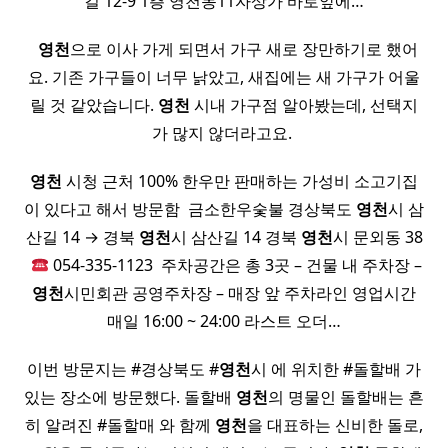
길 12-9 1층 영천동11자상가 바로앞에…
​ ​
영천
으로 이사 가게 되면서 가구 새로 장만하기로 했어
요. 기존 가구들이 너무 낡았고, 새집에는 새 가구가 어울
릴 것 같았습니다.
영천
시내 가구점 알아봤는데, 선택지
가 많지 않더라고요. ​
영천
시청 근처 100% 한우만 판매하는 가성비 소고기집
이 있다고 해서 방문함 ​ 금소한우숯불 경상북도
영천
시 삼
산길 14 → 경북
영천
시 삼산길 14 경북
영천
시 문외동 38
​
054-335-1123 ​ 주차공간은 총 3곳 – 건물 내 주차장 –
영천
시민회관 공영주차장 – 매장 앞 주차라인 영업시간
매일 16:00 ~ 24:00 라스트 오더…
이번 방문지는 #경상북도 #
영천
시 에 위치한 #돌할배 가
있는 장소에 방문했다. 돌할배
영천
의 명물인 돌할배는 흔
히 알려진 #돌할매 와 함께
영천
을 대표하는 신비한 돌로,