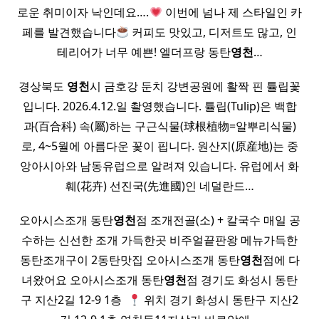
로운 취미이자 낙인데요….
이번에 넘나 제 스타일인 카
페를 발견했습니다
커피도 맛있고, 디저트도 많고, 인
테리어가 너무 예쁜! 엘더프랑 동탄
영천
…
경상북도
영천
시 금호강 둔치 강변공원에 활짝 핀 튤립꽃
입니다. 2026.4.12.일 촬영했습니다. 튤립(Tulip)은 백합
과(百合科) 속(屬)하는 구근식물(球根植物=알뿌리식물)
로, 4~5월에 아름다운 꽃이 핍니다. 원산지(原産地)는 중
앙아시아와 남동유럽으로 알려져 있습니다. 유럽에서 화
훼(花卉) 선진국(先進國)인 네덜란드…
오아시스조개 동탄
영천
점 조개전골(소) + 칼국수 매일 공
수하는 신선한 조개 가득한곳 비주얼끝판왕 메뉴가득한
동탄조개구이 2동탄맛집 오아시스조개 동탄
영천
점에 다
녀왔어요 오아시스조개 동탄
영천
점 경기도 화성시 동탄
구 지산2길 12-9 1층 ​
위치 경기 화성시 동탄구 지산2