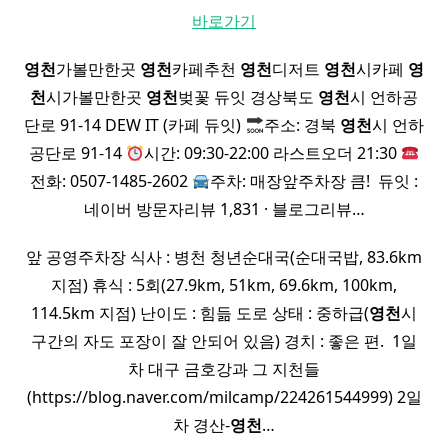
바로가기
영천
가볼만한곳
영천
카페추천
영천
디저트
영천
시카페
영
천
시가볼만한곳
영천
벚꽃 듀잇 경상북도
영천
시 언하공
단로 91-14 DEW IT (카페 듀잇)
주소: 경북
영천
시 언하
공단로 91-14
시간: 09:30-22:00 라스트오더 21:30
전화: 0507-1485-2602
주차: 매장앞주차장 큼! ​ 듀잇 :
네이버 방문자리뷰 1,831 · 블로그리뷰…
앞 공영주차장 식사 : 병천 청년순대국(순대국밥, 83.6km
지점) 휴식 : 5회(27.9km, 51km, 69.6km, 100km,
114.5km 지점) 난이도 : 힘듦 도로 상태 : 중하급(
영천
시
구간의 자도 포장이 잘 안되어 있음) 경치 : 좋은 편. ​ 1일
차 대구 금호강과 그 지천들
(https://blog.naver.com/milcamp/224261544999) 2일
차 경산-
영천
…