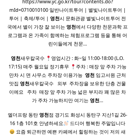
https://www.yc.go.kr/tour/contents.do?
mId=0710010100 일반나이트투어 | 별빛나이트투어 |
투어 | 축제/투어 |
영천
시 문화관광 별빛나이트투어 전
국에서 별이 가장 잘 보이는
영천
에서 다양한 천문과학 프
로그램과 온 가족이 함께하는 체험프로그램 등을 통해 어
린이들에게 천문…
영천
새우칼국수
영업시간 : 화~일 11:00-18:00 (L.O.
17:15) 매주 월요일 정기휴무
주차 : 매장 앞 주차 가능
만차 시 면 사무소 주차장 이용가능 ​
영천
임고서원 근처
맛집
영천
새우칼국수 ​ ​ 외부 ​ 주차장을 보유한 단층 건물
이에요 ​ ​ 주차 ​ 매장 앞 주차 가능 넓은 부지라 꽤 많은 차
가 주차 가능하지만 여기는
영천
…
엘더프랑 동탄
영천
점 경기도 화성시 동탄구 지산1길 26-
16 1층 101호 안녕하세요
드디어 행복한 주말입니다
요즘 퇴근하면 예쁜 카페에서 힐링하는 것이 저의 새