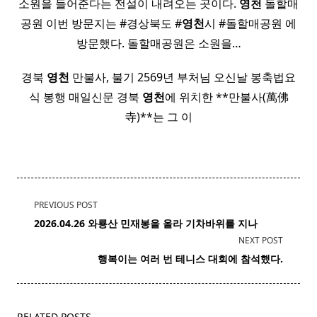
소원을 들어준다는 전설이 내려오는 곳이다.
영천
돌할매
공원 이번 방문지는 #경상북도 #
영천
시 #돌할매공원 에
방문했다. 돌할매공원은 소원을…
경북
영천
만불사, 불기 2569년 부처님 오신날 봉축법요
식 봉행 매일신문 경북
영천
에 위치한 **만불사(萬佛
寺)**는 그 이
<span
PREVIOUS POST
class="nav-
2026.04.26 와룡산 민재봉을 올라
기차
바위를 지나
subtitle
NEXT POST
screen-
행복이는 여러 번
테니스
대회에 참석했다.
reader-
text">Page</span>
RELATED POSTS