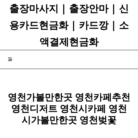
Skip
출장마사지 | 출장안마 | 신
to
content
용카드현금화 | 카드깡 | 소
액결제현금화
영천
가볼만한곳
영천
카페추천
영천
디저트
영천
시카페
영천
시가볼만한곳
영천
벚꽃