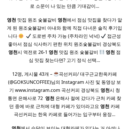
로 소문이 나 있는 만큼 기대감이…
영천
맛집 원조 숯불갈비
영천
에서 점심 맛집을 찾다가 알
게 된 원조숯불갈비 아내와 함께 직접 다녀온 솔직 후기입
니다
​
도로변 주차 가능 (주차라인 넉넉)
접근성
좋아서 점심 식사하기 편한 위치 원조숯불갈비 경상북도
영천
시 역전로 26-1
영천
맛집 원조 숯불갈비
영천
점
심 맛집 찾는다면? 고기 정식 선택…
12명, 게시물 43개 –
곡선커피/ 대구근교한옥카페
(@GOKSUNCOFFEE)님의 Instagram 사진 및 동영상 보
기 www.instagram.com 곡선커피 경상북도
영천
시 청
통면 은해사로 72 ​
영천
은해사 절에 갔다가 근처 카페 찾
던 중에 바로 근처에 대형 카페가 있더라고요
영천
카페
곡선커피는 한옥 카페로 들어가는 입구부터 웅장…
​ ​
영천
에서 수달이 보이는 대형카페가 있다는 거 아셨나