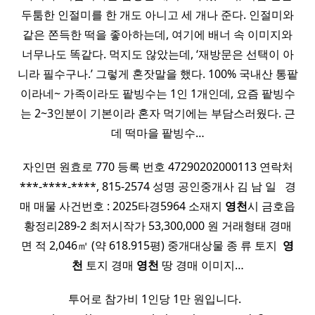
두툼한 인절미를 한 개도 아니고 세 개나 준다. 인절미와
같은 쫀득한 떡을 좋아하는데, 여기에 배너 속 이미지와
너무나도 똑같다. 먹지도 않았는데, ‘재방문은 선택이 아
니라 필수구나.’ 그렇게 혼잣말을 했다. 100% 국내산 통팥
이라네~ 가족이라도 팥빙수는 1인 1개인데, 요즘 팥빙수
는 2~3인분이 기본이라 혼자 먹기에는 부담스러웠다. 근
데 떡마을 팥빙수…
자인면 원효로 770 등록 번호 47290202000113 연락처
***-****-****, 815-2574 성명 공인중개사 김 남 일 ​ ​ 경
매 매물 사건번호 : 2025타경5964 소재지
영천
시 금호읍
황정리289-2 최저시작가 53,300,000 원 거래형태 경매
면 적 2,046㎡ (약 618.915평) 중개대상물 종 류 토지 ​
영
천
토지 경매
영천
땅 경매 이미지…
투어로 참가비 1인당 1만 원입니다. ​ ​