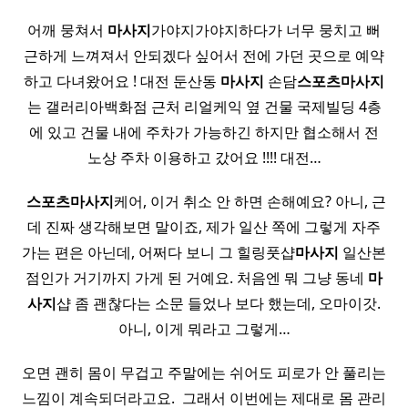
어깨 뭉쳐서
마사지
가야지가야지하다가 너무 뭉치고 뻐
근하게 느껴져서 안되겠다 싶어서 전에 가던 곳으로 예약
하고 다녀왔어요 ! 대전 둔산동
마사지
손담
스포츠
마사지
는 갤러리아백화점 근처 리얼케익 옆 건물 국제빌딩 4층
에 있고 건물 내에 주차가 가능하긴 하지만 협소해서 전
노상 주차 이용하고 갔어요 !!!! 대전…
​
스포츠
마사지
케어, 이거 취소 안 하면 손해예요?​ 아니, 근
데 진짜 생각해보면 말이죠, 제가 일산 쪽에 그렇게 자주
가는 편은 아닌데, 어쩌다 보니 그 힐링풋샵
마사지
일산본
점인가 거기까지 가게 된 거예요. 처음엔 뭐 그냥 동네
마
사지
샵 좀 괜찮다는 소문 들었나 보다 했는데, 오마이갓.
아니, 이게 뭐라고 그렇게…
오면 괜히 몸이 무겁고 주말에는 쉬어도 피로가 안 풀리는
느낌이 계속되더라고요. ​ 그래서 이번에는 제대로 몸 관리