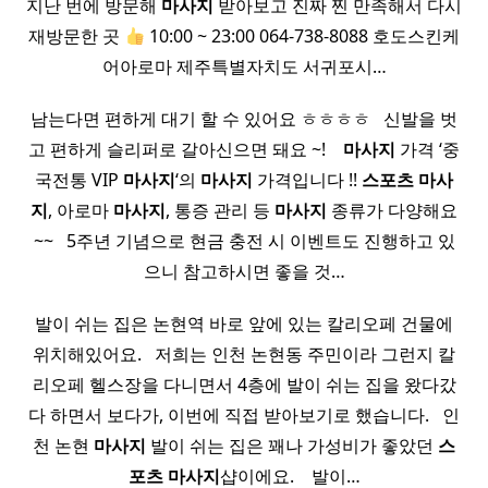
지난 번에 방문해
마사지
받아보고 진짜 찐 만족해서 다시
재방문한 곳
10:00 ~ 23:00 064-738-8088 호도스킨케
어아로마 제주특별자치도 서귀포시…
남는다면 편하게 대기 할 수 있어요 ㅎㅎㅎㅎ ​ ​ 신발을 벗
고 편하게 슬리퍼로 갈아신으면 돼요 ~! ​ ​ ​
마사지
가격 ‘중
국전통 VIP
마사지
‘의
마사지
가격입니다 !!
스포츠
마사
지
, 아로마
마사지
, 통증 관리 등
마사지
종류가 다양해요
~~ ​ ​ 5주년 기념으로 현금 충전 시 이벤트도 진행하고 있
으니 참고하시면 좋을 것…
발이 쉬는 집은 논현역 바로 앞에 있는 칼리오페 건물에
위치해있어요. ​ ​ 저희는 인천 논현동 주민이라 그런지 칼
리오페 헬스장을 다니면서 4층에 발이 쉬는 집을 왔다갔
다 하면서 보다가, 이번에 직접 받아보기로 했습니다. ​ ​ 인
천 논현
마사지
발이 쉬는 집은 꽤나 가성비가 좋았던
스
포츠
마사지
샵이에요. ​ ​ ​ 발이…