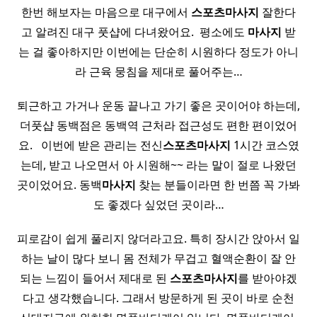
한번 해보자는 마음으로 대구에서
스포츠
마사지
잘한다
고 알려진 대구 풋샵에 다녀왔어요. ​ 평소에도
마사지
받
는 걸 좋아하지만 이번에는 단순히 시원하다 정도가 아니
라 근육 뭉침을 제대로 풀어주는…
퇴근하고 가거나 운동 끝나고 가기 좋은 곳이어야 하는데,
더풋샵 동백점은 동백역 근처라 접근성도 편한 편이었어
요. ​ ​ 이번에 받은 관리는 전신
스포츠
마사지
1시간 코스였
는데, 받고 나오면서 아 시원해~~ 라는 말이 절로 나왔던
곳이었어요. 동백
마사지
찾는 분들이라면 한 번쯤 꼭 가봐
도 좋겠다 싶었던 곳이라…
피로감이 쉽게 풀리지 않더라고요. 특히 장시간 앉아서 일
하는 날이 많다 보니 몸 전체가 무겁고 혈액순환이 잘 안
되는 느낌이 들어서 제대로 된
스포츠
마사지
를 받아야겠
다고 생각했습니다. 그래서 방문하게 된 곳이 바로 순천