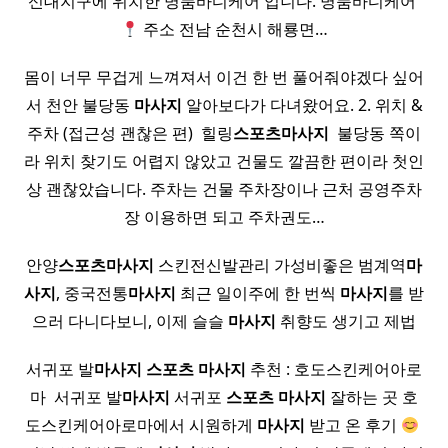
신대지구에 위치한 명품바디케어 입니다. 명품바디케어 ​
주소 전남 순천시 해룡면…
몸이 너무 무겁게 느껴져서 이건 한 번 풀어줘야겠다 싶어
서 천안 불당동
마사지
알아보다가 다녀왔어요. 2. 위치 &
주차 (접근성 괜찮은 편) ​ 힐링
스포츠
마사지
​ 불당동 쪽이
라 위치 찾기도 어렵지 않았고 건물도 깔끔한 편이라 첫인
상 괜찮았습니다. 주차는 건물 주차장이나 근처 공영주차
장 이용하면 되고 주차권도…
안양
스포츠
마사지
스킨전신발관리​ 가성비좋은 범계역
마
사지
, 중국전통
마사지
최근 일이주에 한 번씩
마사지
를 받
으러 다니다보니, 이제 슬슬
마사지
취향도 생기고 제법
서귀포 발
마사지
스포츠
마사지
추천 : 호도스킨케어아로
마 ​ 서귀포 발
마사지
서귀포
스포츠
마사지
잘하는 곳 호
도스킨케어아로마에서 시원하게
마사지
받고 온 후기
​