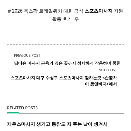
# 2026 옥스팜 트레일워커 대회 공식
스포츠
마사지
지원
활동 후기 ​ 우
<span
PREVIOUS POST
class="nav-
딥티슈 마사지 근육의 깊은 곳까지 섬세하게 작용하여 뭉친
subtitle
NEXT POST
screen-
스포츠마사지 대구 수성구
스포츠
마사지
잘하는곳 <손끝차
reader-
이 풋앤바디>에서
text">Page</span>
RELATED POSTS
제우스마사지 생기고 통잠도 자 주는 날이 생겨서