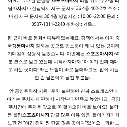
아요. ​ ​ 1. 대전 둔산동
스포츠
마사지
리담 위치 주차장 리
담
마사지
대전광역시 서구 둔지로 36 4층 402-2호 주소 :
대전 서구 둔지로 36 4층 영업시간 : 10:00~22:00 문의 :
0507-1311-2240 주차장 : 건물…
된 곳이 바로 동화바디뷰티였는데요. 평택에서는 이미 중
국정통
마사지
잘하는 곳으로 입소문이 꽤 나 있는 곳이라
기대감이 상당히 높았습니다. 이번에는
스포츠
마사지
60
분 코스로 받고 왔는데 시작하자마자 “아 여기 진짜 제대
로 하는 곳이다”라는 느낌이 바로 들더라고요. 압이 시원
한 건 물론이고 뭉친 부분을…
앞 공영주차장 지원 ​ ​ 주차 불편하면 진짜 스트레스인데
여기는 주차까지 편해서 시작부터 만족도 높았어요 ​ ​ 공영
주차장에 주차후 앞으로 쭉 걸어오면 바로 보여요! ​ 불당
동 힐링
스포츠
마사지
단골 많은 이유 있음 ​ 들어가자마자
느낀 건 “여긴 진짜 찐 단골 많은 곳이다”였어요. ​ ​ 과한 느