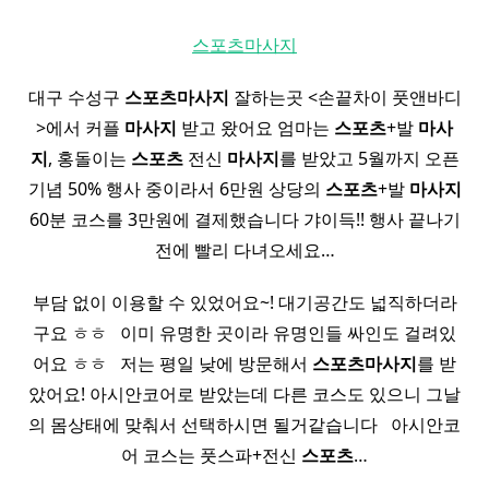
스포츠마사지
대구 수성구
스포츠
마사지
잘하는곳 <손끝차이 풋앤바디
>에서 커플
마사지
받고 왔어요 엄마는
스포츠
+발
마사
지
, 홍돌이는
스포츠
전신
마사지
를 받았고 5월까지 오픈
기념 50% 행사 중이라서 6만원 상당의
스포츠
+발
마사지
60분 코스를 3만원에 결제했습니다 갸이득!! 행사 끝나기
전에 빨리 다녀오세요…
부담 없이 이용할 수 있었어요~! 대기공간도 넓직하더라
구요 ㅎㅎ ​ ​ 이미 유명한 곳이라 유명인들 싸인도 걸려있
어요 ㅎㅎ ​ ​ 저는 평일 낮에 방문해서
스포츠
마사지
를 받
았어요! 아시안코어로 받았는데 다른 코스도 있으니 그날
의 몸상태에 맞춰서 선택하시면 될거같습니다 ​ ​ 아시안코
어 코스는 풋스파+전신
스포츠
…