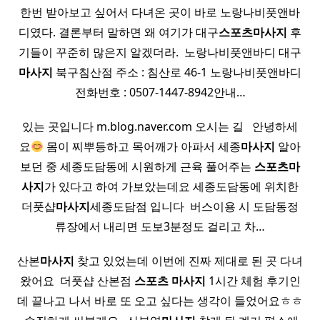
한번 받아보고 싶어서 다녀온 곳이 바로 노랑나비풋앤바
디였다. 결론부터 말하면 왜 여기가 대구
스포츠
마사지
후
기들이 꾸준히 많은지 알겠더라. ​ 노랑나비풋앤바디 대구
마사지
북구침산점 주소 : 침산로 46-1 노랑나비풋앤바디
전화번호 : 0507-1447-8942안내…
있는 곳입니다 m.blog.naver.com 오시는 길 ​ ​ 안녕하세
요
몸이 찌뿌등하고 목어깨가 아파서 세종
마사지
알아
보던 중 세종도담동에 시원하게 근육 풀어주는
스포츠
마
사지
가 있다고 하여 가보았는데요 세종도담동에 위치한
더풋샵
마사지
세종도담점 입니다 ​ 버스이용 시 도담동정
류장에서 내리면 도보3분정도 걸리고 차…
산본
마사지
찾고 있었는데 이번에 진짜 제대로 된 곳 다녀
왔어요 ​ 더풋샵 산본점
스포츠
마사지
1시간 체험 후기인
데 끝나고 나서 바로 또 오고 싶다는 생각이 들었어요ㅎㅎ