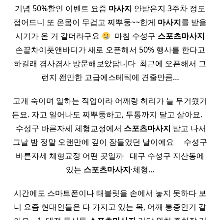
기념 50%할인 이벤트 요즘
마사지
안받은지 3주차 정도
접어드니 또 온몸이 무겁고 찌뿌둥~~한게
마사지
를 받을
시기가 온 거 같더라구요
​ 마침 수성구
스포츠
마사지
손끝차이풋앤바디가 새로 오픈해서 50% 행사를 한다고
하길래 겸사겸사 방문해보았답니다 ​ 최근에 오픈해서 그
런지 왠만한 고급에스테틱에 견줄만큼…
고개 숙이며 일하는 직업이라 어깨랑 허리가 늘 무거웠거
든요. 자고 일어나도 찌뿌둥하고, 두통까지 달고 살아요. ​ ​ ​
​ 수성구 바른자세 체형교정에서
스포츠
마사지
받고 나서
그날 밤 정말 오랜만에 깊이 잠들었던 날이에요 ​ ​ ​ ​ 수성구
바른자세 체형교정 어떤 곳일까 ​ ​ 대구 수성구 지산동에
있는
스포츠
마사지
·체형…
시간에도 스마트폰이나 태블릿을 손에서 놓지 못하다 보
니 요즘 현대인들은 다 가지고 있는 목, 어깨 통증인거 같