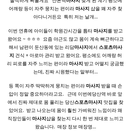
​ 솔직하게 써볼게요 ​ ​ 산본역
마사지
찾게 된 계기 평소에
어깨랑 등이 자주 뭉치는 편이라
마사지
샵을 꽤 자주 찾
아다니거든요 ​ 특히 저는 날개…
이번 연휴에 아이들이 학원간시간을 틈타
마사지
를 받고
왔어요 ~ ㅎㅎㅎ ​ 요즘 야근도 많고 몸이 계속 뻐근하다고
해서 남편이 둔산동에 있는 리담
마사지
에서
스포츠
마사
지
건식 + 아로마 관리 받고 왔어요. 평소에도 어깨랑 허
리 피로를 자주 느끼는 편이라
마사지
받고 어떨지 궁금했
는데, 진짜 시원했다는 말부터…
등 쪽이 자주 딱딱하게 뭉치는 편이라
마사지
받을 때 손
압이 정말 중요하더라고요. ​ ​ 근데 이번에당산역 바로 앞
에서 진짜 제대로 몸 풀리는 당산
스포츠
마사지
맛집을 찾
았어요. ​ 받고 나오는데 몸이 훨씬 가벼워진 느낌이라 왜
직장인들이
마사지
샵을 찾는지 다시 한 번 제대로 느끼고
왔습니다. ​ 매장 정보 매장명…