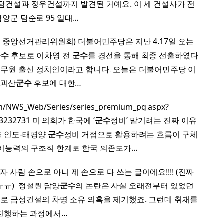
담건설과 정우건설까지 발견된 거예요. 이 세 건설사가 전
담양군 담순로 95 일대…
: 중앙선거관리위원회) 더불어민주당은 지난 4.17일 오는
군수
후보로 이차영 전
군수
를 경선을 통해 최종 선출하였다
무원 출신 정치인이라고 합니다. 오늘은 더불어민주당 이
 괴산
군수
후보에 대한…
/NWS_Web/Series/series_premium_pg.aspx?
03232731 미 의회가 한국에 ‘
군수
정비’ 맡기려는 진짜 이유
을 인도-태평양
군수
정비 거점으로 활용하려는 흐름이 구체
정비능력의 구조적 한계로 한국 의존도가…
자 사람 손으로 아니 제 손으로 다 쓰는 글이에요!!!! (진짜
) ​ 정철원 담양
군수
의 논란은 사실 오래전부터 있었던
으로 금성건설의 차명 소유 의혹을 제기했죠. 그런데 취재를
진행하는 과정에서…