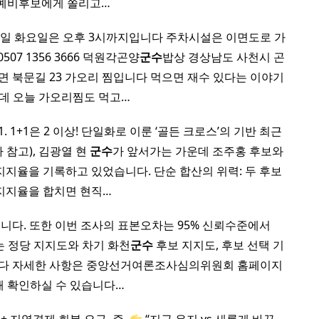
 예비후보에게 쏠리고…
요일 화요일은 오후 3시까지입니다 주차시설은 이면도로 가
0507 1356 3666 덕원각곤양
군수
밥상 경상남도 사천시 곤
양면 북문길 23 가오리 찜입니다 먹으면 재수 있다는 이야기
데 오늘 가오리찜도 먹고…
. 1+1은 2 이상! 단일화로 이룬 ‘골든 크로스’의 기반 최근
 참고), 김광열 현
군수
가 앞서가는 가운데 조주홍 후보와
지지율을 기록하고 있었습니다. 단순 합산의 위력: 두 후보
지지율을 합치면 현직…
다. 또한 이번 조사의 표본오차는 95% 신뢰수준에서
서는 정당 지지도와 차기 화천
군수
후보 지지도, 후보 선택 기
 보다 자세한 사항은 중앙선거여론조사심의위원회 홈페이지
해 확인하실 수 있습니다…