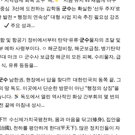
+ 지역경제 회복 요구 ​ 즉,
“지금 유지 vs 새롭게 바꾸
중심 ​ 3선에 도전하는 김학동
군수
는 확실한 ‘선두 주자’로
발전 = 행정의 연속성” 대형 사업 지속 추진 필요성 강조 ​
주요 성과…
수함 및 항공기 정비에서부터 탄약·유류·
군수
물자의 조달 및
 예하 사령부이다. ㅇ 해군정비창, 해군보급창, 병기탄약
대 마크 ㅁ 군수사 보급창 해군의 모든 피복, 수리물자, 급
식, 유류 등등을…
군수
남한권, 현장에서 답을 찾다!!! ​ 대한민국의 동쪽 끝, 그
 땅 독도. 이곳에서 단순한 방문이 아닌 “행정의 상징”을
습니다.
독도에서 열린 역사적인 화상 간부회의 몇 번의
전 끝에 마침내 성사…
! ​ 수신제가치국평천하, 몸과 마음을 닦고(修身), 집안을
治國), 천하를 평안하게 한다(平天下). 많은 정치인들이 자