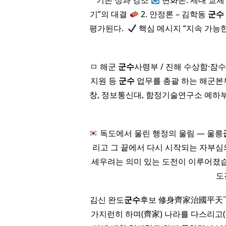
기존 성과 강조
변화론: 세대 교체 
기”의 대결
2. 안정론 – 김학동
군수
평가된다. ​
핵심 메시지 “지속 가능한 
ㅁ 해군
군수
사령부 / 진해 수상함·잠
지원 등
군수
업무를 총괄 하는 해군본부
창, 정보통신대, 함정기술연구소 예하부
독도에서 울린 행정의 울림 — 울릉
리고 그 끝에서 다시 시작되는 자부심의
세우려는 의미 있는 도전이 이루어졌
도
김신 완도
군수
후보 修身齊家治國平天下!!
가지런히 하며(齊家) 나라를 다스리고(