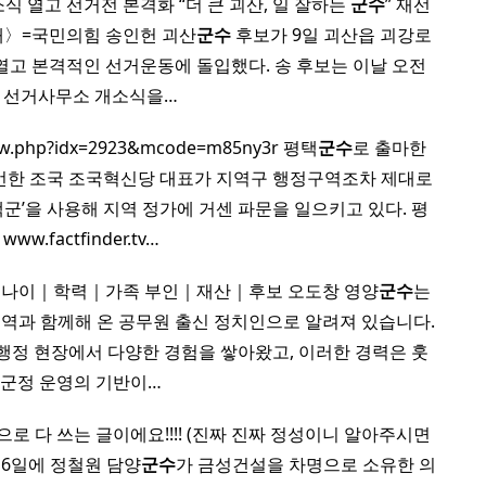
 열고 선거전 본격화 “더 큰 괴산, 일 잘하는
군수
” 재선
래〉=국민의힘 송인헌 괴산
군수
후보가 9일 괴산읍 괴강로
고 본격적인 선거운동에 돌입했다. 송 후보는 이날 오전
시 선거사무소 개소식을…
/view.php?idx=2923&mcode=m85ny3r 평택
군수
로 출마한
언한 조국 조국혁신당 대표가 지역구 행정구역조차 제대로
택군’을 사용해 지역 정가에 거센 파문을 일으키고 있다. 평
www.factfinder.tv…
나이｜학력｜가족 부인｜재산｜후보 오도창 영양
군수
는
역과 함께해 온 공무원 출신 정치인으로 알려져 있습니다.
행정 현장에서 다양한 경험을 쌓아왔고, 이러한 경력은 훗
 군정 운영의 기반이…
로 다 쓰는 글이에요!!!! (진짜 진짜 정성이니 알아주시면
 6일에 정철원 담양
군수
가 금성건설을 차명으로 소유한 의