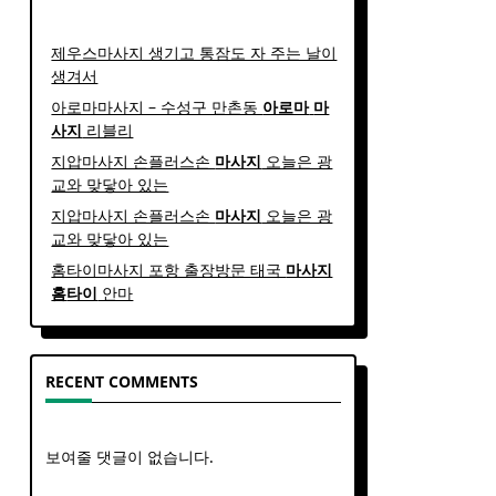
제우스마사지 생기고 통잠도 자 주는 날이
생겨서
아로마마사지 – 수성구 만촌동
아로마
마
사지
리블리
지압마사지 손플러스손
마사지
오늘은 광
교와 맞닿아 있는
지압마사지 손플러스손
마사지
오늘은 광
교와 맞닿아 있는
홈타이마사지 포항 출장방문 태국
마사지
홈
타이
안마​
RECENT COMMENTS
보여줄 댓글이 없습니다.