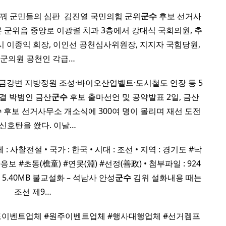
꿔 군민들의 심판 ​ 김진열 국민의힘 군위
군수
후보 선거사
0분 군위읍 중앙로 이광렬 치과 3층에서 강대식 국회의원, 추
시 이종익 회장, 이인선 공천심사위원장, 지지자 국힘당원,
.군의원 공천인 각급…
 -금강변 지방정원 조성·바이오산업벨트·도시철도 연장 등 5
대결 박범인 금산
군수
후보 출마선언 및 공약발표 2일, 금산
수
후보 선거사무소 개소식에 300여 명이 몰리며 재선 도전
 신호탄을 쐈다. 이날…
 : 사찰전설 • 국가 : 한국 • 시대 : 조선 • 지역 : 경기도 #낙
보 #초동(樵童) #연못(淵) #선정(善政) • 첨부파일 : 924
 5.40MB 불교설화 – 석남사 안성
군수
김위 설화내용 때는
조선 제9…
원도이벤트업체 #원주이벤트업체 #행사대행업체 #선거켐프