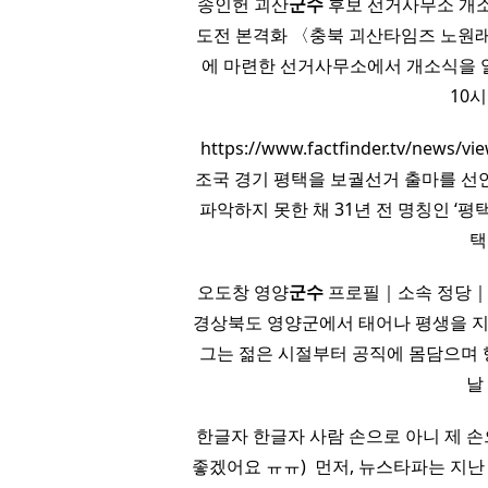
송인헌 괴산
군수
후보 선거사무소 개소식
도전 본격화 〈충북 괴산타임즈 노원
에 마련한 선거사무소에서 개소식을 열
10
https://www.factfinder.tv/news
조국 경기 평택을 보궐선거 출마를 선
파악하지 못한 채 31년 전 명칭인 ‘평
택 
오도창 영양
군수
프로필｜소속 정당｜
경상북도 영양군에서 태어나 평생을 지
그는 젊은 시절부터 공직에 몸담으며 
날
한글자 한글자 사람 손으로 아니 제 손으
좋겠어요 ㅠㅠ) ​ 먼저, 뉴스타파는 지난