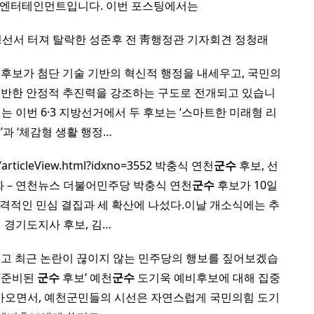
민엔터테인먼트입니다. 이번 포스팅에서는
선서 터져 탈락한 성준후 전 靑행정관 기자회견 정청래
후보가 첨단 기술 기반의 혁신적 행정을 내세우고, 국민의
기반한 안정적 추진력을 강조하는 구도로 전개되고 있습니
는 이번 6·3 지방선거에서 두 후보는 ‘스마트한 미래형 리
’과 ‘체감형 생활 행정…
/articleView.html?idxno=3552 박충식 연천
군수
후보, 선
화 – 연천뉴스 더불어민주당 박충식 연천
군수
후보가 10일
본격적인 민심 결집과 세 확산에 나섰다.이날 개소식에는 추
 경기도지사 후보, 김…
그리고 최근 논란이 끊이지 않는 민주당의 행보를 짚어보겠습
 ‘준비된
군수
후보’ 예천
군수
도기욱 예비후보에 대해 집중
가오면서, 예천군민들의 시선은 자연스럽게 국민의힘 도기