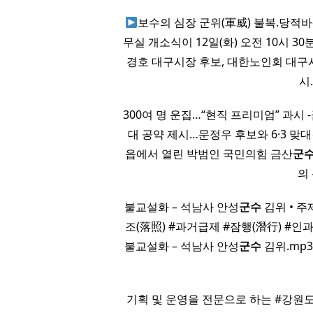
보수의 심장 군위(軍威) 불복.당적바
무실 개소식이 12일(화) 오전 10시 3
경호 대구시장 후보, 대한노인회 대구
시
300여 명 운집…“현직 프리미엄” 과시
대 공약 제시…문정우 후보와 6·3 맞
읍에서 열린 박범인 국민의힘 금산
군
의
불교설화 – 석남사 안성
군수
김위 • 주제
조(落照) #과거급제 #잠행(潛行) #인과응
불교설화 – 석남사 안성
군수
김위.mp3
기획 및 운영을 전문으로 하는 #강