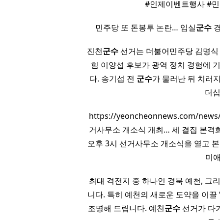
#인제이벤트행사 #
민주당 또 돈봉투 논란… 임실
군수
경
진천
군수
선거는 더불어민주당 김명식 
힘 이양섭 후보가 광역 정치 경험에 
다. 송기섭 전
군수
가 물러난 뒤 치러지
더십
https://yeoncheonnews.com/news
거사무소 개소식 개최… 세 결집 본격
오후 3시 선거사무소 개소식을 열고 
미애
최대 격전지 중 하나인 경북 예천, 
니다. 특히 예천의 새로운 도약을 이끌
조명해 드립니다. 예천
군수
선거가 다