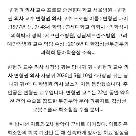
변형권
의사
교수 프로필 순천향대학교 서울병원 – 변형
권
의사
교수 변형권
의사
교수 프로필 이름 : 변형권 나이
: 1977년 생, 만 48세 학력 : 연세대학교 의학사 · 의학석사
· 의학박사 경력 : 세브란스병원, 강남세브란스병원, 고려
대안암병원 교수 역임 수상 : 2016년 대한갑상선두경부외
과학회 동아학술상 소속…
변형권 교수
의사
사장님 귀는 당나귀 귀 – 변형권 교수
의
사
변형권
의사
사당귀 2026년 5월 10일 <사장님 귀는 당
나귀 귀>에 대학병원
의사
보스가 처음 등장했습니다. 주
인공은 변형권 교수입니다. 변형권 교수는 22년 동안 약 5
천 건의 수술을 집도한 두경부암 분야 권위자로, 갑상선
로봇수술과 최소침습 수술 분야…
후 방사선 치료와 2차 항암이 곧바로 이어졌다. 의료진은
최소한의 회복 기간만 둔 채 신속하게 방사선 치료 일정을