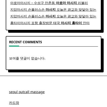
아로마마사지 – 수성구 만촌동
아로마
마사지
리블리
지압마사지 손플러스손
마사지
오늘은 광교와 맞닿아 있는
지압마사지 손플러스손
마사지
오늘은 광교와 맞닿아 있는
홈타이마사지 포항 출장방문 태국
마사지
홈
타이
안마​
RECENT COMMENTS
보여줄 댓글이 없습니다.
seoul outcall massage
카드깡