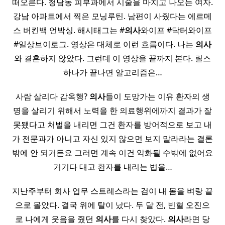
떠오른다. 청담동 피부과에서 시술을 마치고 나오는 여자.
강남 아파트에서 찍은 모닝루틴. 남편이 사줬다는 에르메
스 버킨백 언박싱. 해시태그는 #
의사
와이프 #닥터와이프
#일상브이로그. 영상은 대체로 이런 흐름이다. 나는
의사
와 결혼하지 않았다. 그런데 이 영상을 끝까지 본다. 릴스
하나가 끝나면 알고리즘은…
사람 살리다 감옥행?
의사
들이 도망가는 이유 환자의 생
명을 살리기 위해서 노력을 한 의료행위에까지 결과가 잘
못됐다고 처벌을 내리면 그건 환자를 방어적으로 보고 내
가 전문과가 아니고 자신 있지 않으면 보지 말라라는 결론
밖에 안 되거든요 그러면 계속 이건 악화될 수밖에 없어요
거기다 대고 환자를 내리는 법을…
지난주부터 회사 업무 스트레스라는 검이 내 몸을 벼랑 끝
으로 몰았다. 결국 위에 탈이 났다. 두 달 전, 빈혈 오진으
로 나에게 웃음을 줬던
의사
를 다시 찾았다.
의사
라면 당