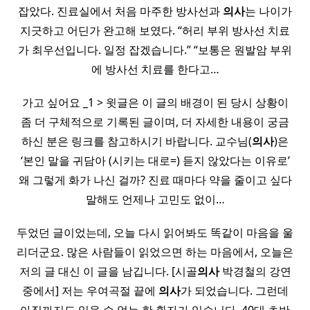
잡았다. 진료실에서 처음 마주한 방사선과
의사
는 나이가
지긋하고 어딘가 완고해 보였다. ​“허리 부위 방사선 치료
가 최우선입니다. 일정 잡겠습니다.” “보통은 원발암 부위
에 방사선 치료를 한다고…
가고 싶어요 _1 > 윗글은 이 글의 배경이 된 당시 상황이
좀 더 구체적으로 기록된 글이며, 더 자세한 내용이 궁금
하신 분은 링크를 참고하시기 바랍니다. 교수님(
의사
)은
‘본인 말을 귀담아 (시키는 대로=) 듣지 않았다는 이유로’
왜 그렇게 화가 나신 걸까? 진료 때마다 약을 줄이고 싶다
말해도 언제나 고민도 없이…
두었던 글이었는데, 오늘 다시 읽어봐도 똑같이 마음을 울
리더군요. 많은 사람들이 읽었으면 하는 마음에서, 오늘은
저의 글 대신 이 글을 남깁니다. [시골
의사
박경철의 강연
중에서] 저는 우여곡절 끝에
의사
가 되었습니다. 그런데