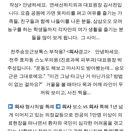
작성> 안녕하세요. ​ 연세선하지외과 대표원장 김서전입
니다. 요즘 공원에 가면 돗자리를 펴고 여유를 즐기는 가
족들, 친구들과 함께 나들이를 나온 분들, 삼삼오오 모여
농구를 하는 학생들까지 각자만의 여가 생활을 즐기는 분
들을 많이 보게 됩니다. ​ 그 사이…
​ 전주승모근보톡스 부작용? <
의사
경고> ​ ​ ​ 안녕하세요. ​ ​
전주 효자동 스노우의원 (진료과목 피부과) 대표원장 박
주성입니다. ​ “운동도 해보고 마사지도 받아봤는데… 승모
근은 그대로예요.” ​ “이건 그냥 타고난 거 아닌가요? 방법
이 없는 걸까요?” ​ ​ 거울을 볼 때마다 목과 어깨 라인이 두
꺼워 보이고, 사진 찍을…
의사
형사처벌 특례
의사
보소 vs
의사
특혜 1년 넘
게 이어지고 있는 의정갈등으로 전공의 1만명 이상이 의
료현장을 떠나면서 환자와 국민이 심각한 어려움을 겪고