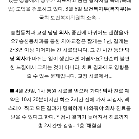
있는 상황에서 정부가 의료사고 관련 형사처벌 특례(특례
법) 도입을 검토하고 있다. 3월 6일 보건복지부(복지부)는
국회 보건복지위원회 소속…
송천동치과 교정 담당
의사
, 중간에 바뀌어도 괜찮을까
요? 송천동치과를 통한 치아교정은 짧게는 1년, 길게는
2~3년 이상 이어지는 긴 치료입니다. 그 긴 시간 동안 담
당
의사
가 바뀌는 일이 생긴다면 어떨까요? 단순히 불편
한 느낌에서 그치는 것이 아니라, 치료 결과에도 영향을
줄 수 있는 문제입니다. 교정 치료에서…
■ 4월 29일, 1차 통원 치료를 받으러 가다!
의사
진료 예
약은 10시 20분이지만 최소 2시간 전에 가서 피검사, 엑
스레이 찍고 모든 결과가 명확하게 나와줘야
의사
진료를
받을 수 있다고 한다. * 검사 결과가 늦어져서 진료까지
총 2시간반 걸림.. 1층 ‘채혈실