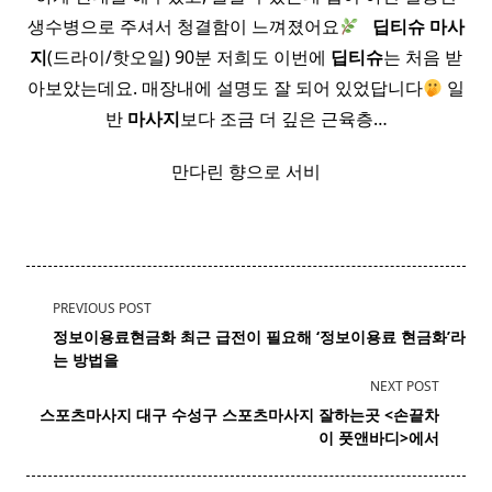
생수병으로 주셔서 청결함이 느껴졌어요
​ ​
딥티
슈
마사
지
(드라이/핫오일) 90분 저희도 이번에
딥티
슈
는 처음 받
아보았는데요. 매장내에 설명도 잘 되어 있었답니다
일
반
마사지
보다 조금 더 깊은 근육층…
만다린 향으로 서비
<span
PREVIOUS POST
class="nav-
정보이용료현금화 최근 급전이 필요해 ‘
정보
이용료
현금화
’라
subtitle
는 방법을
screen-
NEXT POST
reader-
스포츠마사지 대구 수성구
스포츠
마사지
잘하는곳 <손끝차
text">Page</span>
이 풋앤바디>에서