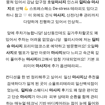
뭉쳐 있어서 강남 압구정 호텔
마사지
인스파
딥티
슈
마사
지
로 선택
스트레스해소 De-stress 테라피도 있다고
하니 참고
이 외에도 건식
마사지
, 산전/산후 관리까지
다양하게 진행하고 있어서 인상적…
앞에 주차가능합니당! 삼산동인데도 길가주차할곳도 꽤
있어서 주차는 어려움 없었습니당 ​ ​ 엘리시아에 저는
딥티
슈
마사지
프리미엄코스로 예약하고 방문했어요! 오일
마
사지
로 템포가 일반 아로마
마사지
보다 느리고 속근육 깊
이 풀어주는
마사지
라고해서 엄청 기대되었어요! ​ 기본 프
리미어
마사지
에 추가 옵션테라피…
컨디션을 한 번 정리해주고 싶어서 ​ 일산
마사지
샵 추천을
검색하다가 알게 된 곳이 소울트리테라피 일산백석점이
었는데, ​
딥티
슈
스웨디시
마사지
후기도 꽤 많은 편이었
고 단순
마사지
가 아니라 ​ 피부 상태와 순환을 함께 관리
하는 매뉴얼 테크닉 기반 바디케어라는 점이 눈에 들어와