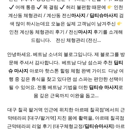
어깨 통증
목 결림
허리 불편함 때문에
인천
계산동 체형관리 / 계산동 전신
마사지
/
딥티
슈
마사지
검
색 많이 하시는데요 오늘은 실제 고객님이 남겨주신
인천 계산동 체형관리 후기 / 전신
마사지
후기를 소개해
드립니다. ​ ​ ​ 전신 체형관리 (전신…
안녕하세요. 베트남 소녀의 블로그입니다. 제 블로그를 방
문해 주셔서 감사합니다. ​ 베트남 다낭 섬스파 추천
딥티
슈
마사지
아로마 핫스톤 힐링 체험 완벽 가이드 ​ 다낭 여
행 중 깊은 휴식을 찾고 있다면 섬 스파는 편안한 선택이
될 수 있어요. 전통 베트남 기법을 더한
딥티
슈
마사지
로
몸 깊은 근육까지 이완을 돕고…
대구 칠곡 팔거역 인근에 위치한 아르떼 칠곡점’에서의 근
막테라피 ​[대구/팔거역] 지친 몸에 활력을, 아르떼 칠곡점
근막테라피 리얼 후기 (대구체형교정/
딥티
슈
마사지
) 아르