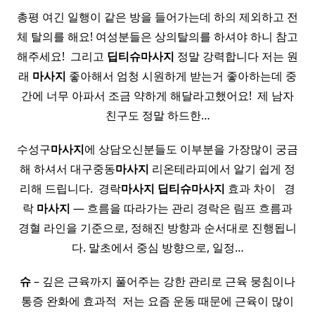
총평 여긴 일행이 같은 방을 들어가는데 하의 제외하고 전
체 탈의를 해요! 여성분들은 상의탈의를 하셔야 하니 참고
해주세요! ​ 그리고
딥티
슈
마사지
정말 강력합니다 저는 원
래
마사지
좋아해서 엄청 시원하게 받는거 좋아하는데 중
간에 너무 아파서 조금 약하게 해달라고했어요! ​ 제 남자
친구도 정말 하드한…
수성구
마사지
에 상담오신분들도 이부분을 가장많이 궁금
해 하셔서 대구중동
마사지
리온테라피에서 알기 쉽게 정
리해 드립니다. ​ 경락
마사지
딥티
슈
마사지
효과 차이 ​ ​ 경
락
마사지
— 흐름을 따라가는 관리 경락은 림프 흐름과
경혈 라인을 기준으로, 정해진 방향과 순서대로 진행됩니
다. 말초에서 중심 방향으로, 일정…
슈
– 깊은 근육까지 풀어주는 강한 관리로 근육 뭉침이나
통증 완화에 효과적 ​ 저는 요즘 운동 때문에 근육이 많이