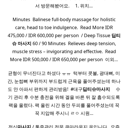
서 방문해봤어요. ​ ​ ​ ​ 1. 위치…
Minutes ​ Balinese full-body massage for holistic
care, head to toe indulgence. ​ Read More IDR
475,000 / IDR 600,000 per person ​ / Deep Tissue
딥티
슈
마사지
60 / 90 Minutes ​ Relieves deep tension,
muscle stress – invigorating and effective. ​ Read
More IDR 500,000 / IDR 650,000 per person ​ 이외…
균형이 무너진다고 하셨다 ㅠㅠ ​ 턱부터 콧볼, 광대뼈, 미
간, 눈썹뼈 부위까지 부드럽게 근육을 풀어주셨는데 하나
도 안 아파서 편하게 관리받음! ​ #대구
딥티
슈
마사지
​ ​ ​ ​ 수
기 관리 후 수분 충전을 위해 겔을 바른 뒤 잘 흡수되도록
팩을 올렸다. 팩 올린 시간 동안 두피를 풀어주셨는데 꾹
꾹 지압해 주시니 ㄹㅇ 시원…
전신
마사지
/ 통증관리 전문 쿠마라운지 온입니다. ​ 요즘