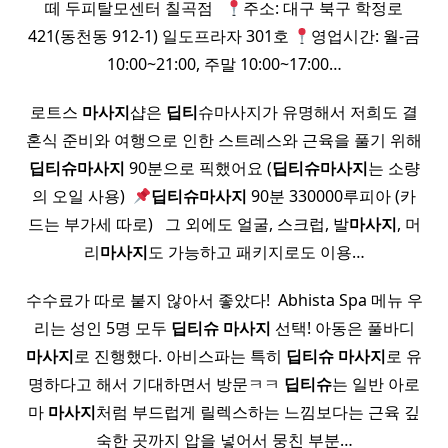
떼 두피탈모센터 칠곡점 ​ ​
주소: 대구 북구 학정로
421(동천동 912-1) 일도프라자 301호
영업시간: 월-금
10:00~21:00, 주말 10:00~17:00…
로트스
마사지
샵은
딥티
슈마사지가 유명해서 저희도 결
혼식 준비와 여행으로 인한 스트레스와 근육을 풀기 위해
딥티
슈
마사지
90분으로 픽했어요 (
딥티
슈
마사지
는 소량
의 오일 사용) ​
딥티
슈
마사지
90분 330000루피아 (카
드는 부가세 따로) ​ ​ 그 외에도 얼굴, 스크럽, 발
마사지
, 머
리
마사지
도 가능하고 패키지로도 이용…
수수료가 따로 붙지 않아서 좋았다! ​ Abhista Spa 메뉴 우
리는 성인 5명 모두
딥티
슈
마사지
선택! 아동은 풀바디
마사지
로 진행했다. 아비스파는 특히
딥티
슈
마사지
로 유
명하다고 해서 기대하면서 방문ㅋㅋ
딥티
슈
는 일반 아로
마
마사지
처럼 부드럽게 릴렉스하는 느낌보다는 근육 깊
숙한 곳까지 압을 넣어서 뭉친 부분…