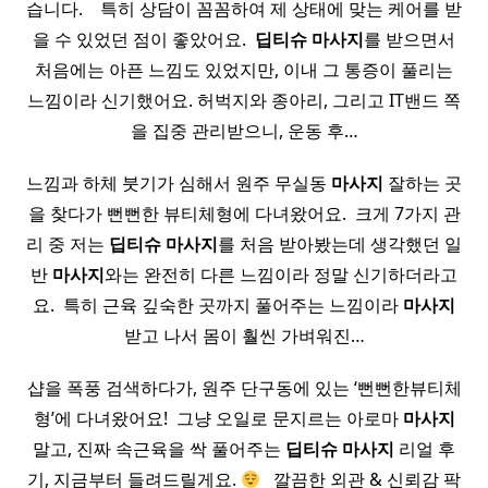
습니다. ​ ​ ​ 특히 상담이 꼼꼼하여 제 상태에 맞는 케어를 받
을 수 있었던 점이 좋았어요. ​
딥티
슈
마사지
를 받으면서
처음에는 아픈 느낌도 있었지만, 이내 그 통증이 풀리는
느낌이라 신기했어요. 허벅지와 종아리, 그리고 IT밴드 쪽
을 집중 관리받으니, 운동 후…
느낌과 하체 붓기가 심해서 원주 무실동
마사지
잘하는 곳
을 찾다가 뻔뻔한 뷰티체형에 다녀왔어요. ​ 크게 7가지 관
리 중 저는
딥티
슈
마사지
를 처음 받아봤는데 생각했던 일
반
마사지
와는 완전히 다른 느낌이라 정말 신기하더라고
요. ​ 특히 근육 깊숙한 곳까지 풀어주는 느낌이라
마사지
받고 나서 몸이 훨씬 가벼워진…
샵을 폭풍 검색하다가, 원주 단구동에 있는 ‘뻔뻔한뷰티체
형’에 다녀왔어요! ​ 그냥 오일로 문지르는 아로마
마사지
말고, 진짜 속근육을 싹 풀어주는
딥티
슈
마사지
리얼 후
기, 지금부터 들려드릴게요.
​ ​ 깔끔한 외관 & 신뢰감 팍