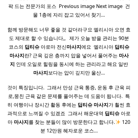
팍 드는 전문가의 포스 ​ Previous image Next image ​ 건
물 1층에 자리 잡고 있어서 찾기…
함께 방문해도 너무 좋을 것 같더라구요 엘리시아 오면 효
도 제대로 할 수 있습니다,, ​ ​ 제가 오늘 받을 관리는 90분
코스의
딥티
슈
아로마 전신
마사지
에요 ​ 엘리시아
딥티
슈
마사지
란? 근육 깊은 층까지 압을 넣어서 풀어주는
마사
지
인데 오일로 힐링을 동시에 하는 관리라고 해요 일반
마사지
보다는 압이 깊지만 울산…
것이 특징입니다. ​ 그래서 만성 근육 통증, 운동 후 근육 피
로,뭉친 근육 같은 문제를 풀어주는 데 도움이 됩니다. ​ 특
히 여행이나 장시간 활동 후에는
딥티
슈
마사지
가 훨씬 효
과적으로 느껴질 수 있겠죠 ​ 그래서 해운대역
딥티
슈
아로
마
마사지
를 찾는 분들이 많이 방문한다고 합니다.
120
분 12만원 혜자로운 코스…