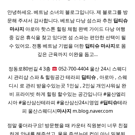
안녕하세요. 베트남 소녀의 블로그입니다. 제 블로그를 방
문해 주셔서 감사합니다. 베트남 다낭 섬스파 추천
딥티
슈
마사지
아로마 핫스톤 힐링 체험 완벽 가이드 다낭 여행
중 깊은 휴식을 찾고 있다면 섬 스파는 편안한 선택이 될
수 있어요. 전통 베트남 기법을 더한
딥티
슈
마사지
로 몸
깊은 근육까지 이완을 돕고…
정동로80번길 4 3층
052-700-4404 울산 24시 스웨디
시 관리샵 스파 & 힐링공간 테라피
딥티
슈
, 아로마 , 스웨
디시 로 관리 받을수있는곳 1인실 , 2인실 개인샤워실 완
비 프라이빗 하게 힐링 할수있는 공간입니다 #울산엘리
시아 #울산삼산테라피 #울산삼산24시영업 #
딥티
슈
테라
피 울산스웨디시
마사지
m.blog.naver.com
정말 좋더라구요! 방문했을 때 카운터 직원분이 너무 친절
하게 안내를 해주셨고, 물을 주셨는데 컵이 아닌 밀봉된