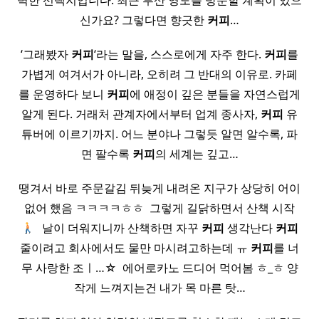
벽한 선택지입니다. 최근 부산 영도를 방문할 계획이 있으
신가요? 그렇다면 향긋한
커피
…
‘그래봤자
커피
‘라는 말을, 스스로에게 자주 한다.
커피
를
가볍게 여겨서가 아니라, 오히려 그 반대의 이유로. 카페
를 운영하다 보니
커피
에 애정이 깊은 분들을 자연스럽게
알게 된다. 거래처 관계자에서부터 업계 종사자,
커피
유
튜버에 이르기까지. 어느 분야나 그렇듯 알면 알수록, 파
면 팔수록
커피
의 세계는 깊고…
땡겨서 바로 주문갈김 뒤늦게 내려온 지구가 상당히 어이
없어 했음 ㅋㅋㅋㅋㅎㅎ ​ 그렇게 길닭하면서 산책 시작
​ ​ 날이 더워지니까 산책하면 자꾸
커피
생각난다
커피
줄이려고 회사에서도 물만 마시려고하는데 ㅠ
커피
를 너
무 사랑한 조ㅣ…☆ ​ 에어로카노 드디어 먹어봄 ㅎ_ㅎ 양
작게 느껴지는건 내가 목 마른 탓…