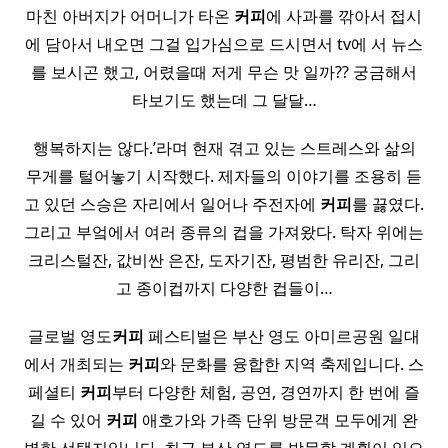
마친 아버지가 어머니가 타온
커피
에 사과를 깎아서 접시
에 담아서 내오면 그걸 입가심으로 드시면서 tv에 서 뉴스
를 보시곤 했고, 어렸을때 저게 무슨 맛 일까?? 궁금해서
타보기도 했는데 그 달달…
행복하지는 않다.’라며 현재 겪고 있는 스트레스와 삶의
무게를 털어놓기 시작했다. 제자들의 이야기를 조용히 듣
고 있던 스승은 자리에서 일어나 주전자에
커피
를 끓였다.
그리고 부엌에서 여러 종류의 컵을 가져왔다. 탁자 위에는
크리스털잔, 값비싼 은잔, 도자기잔, 평범한 유리잔, 그리
고 종이컵까지 다양한 컵들이…
글로벌 영도
커피
페스티벌은 부산 영도 아미르공원 일대
에서 개최되는
커피
와 문화를 융합한 지역 축제입니다. 스
페셜티
커피
부터 다양한 체험, 공연, 경연까지 한 번에 즐
길 수 있어
커피
애호가와 가족 단위 방문객 모두에게 완