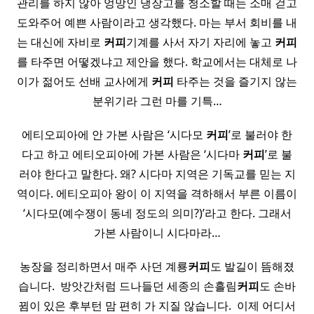
관리를 하지 않아 엉망인 냉장고를 청소할 때는 소매 걷고
도와주어 예쁜 사람이라고 생각했다. 마는 부서 회비를 내
는 대신에 자비로
커피
기계를 사서 자기 자리에 놓고
커피
를 타주면 어떻겠냐고 제안을 했다. 학교에서는 대체로 나
이가 젊어도 선배 교사에게
커피
타주는 것을 즐기지 않는
분위기라 그런 마를 기특…
에티오피아에 안 가본 사람은 ‘시다모
커피
’로 불러야 한
다고 하고 에티오피아에 가본 사람은 ‘시다마
커피
’로 불
러야 한다고 말한다. 왜? 시다마 지역은 기독교를 믿는 지
역이다. 에티오피아 왕이 이 지역을 격하해서 부른 이름이
‘시다모(예수쟁이 동네 정도의 의미?)’라고 한다. 그래서
가본 사람이니 시다마라…
농장을 정리하면서 매주 사던 계룡
커피
도 발길이 뜸해졌
습니다. ​ 방앗간처럼 드나들던 세종의 손흘림
커피
도 손바
뀜이 있은 후부턴 맘 편히 가 지질 않습니다.​​ ​ 이제 어디서