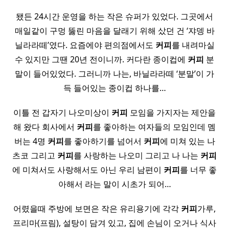
됐든 24시간 운영을 하는 작은 슈퍼가 있었다. 그곳에서
매일같이 구멍 뚫린 마음을 달래기 위해 샀던 건 ‘쟈뎅 바
닐라라떼’였다. 요즘에야 편의점에서도
커피
를 내려마실
수 있지만 그땐 20년 전이니까. 커다란 종이컵에
커피
분
말이 들어있었다. 그러니까 나는, 바닐라라떼 ‘분말’이 가
득 들어있는 종이컵 하나를…
이틀 전 갑자기 나오미상이
커피
모임을 가지자는 제안을
해 왔다 회사에서
커피
를 좋아하는 여자들의 모임인데 멤
버는 4명
커피
를 좋아하기를 넘어서
커피
에 미쳐 있는 나
츠코 그리고
커피
를 사랑하는 나오미 그리고 나 나는
커피
에 미쳐서도 사랑해서도 아닌 우리 남편이
커피
를 너무 좋
아해서 라는 말이 시초가 되어…
어렸을때 주방에 보면은 작은 유리용기에 각각
커피
가루,
프리마(프림), 설탕이 담겨 있고, 집에 손님이 오거나 식사