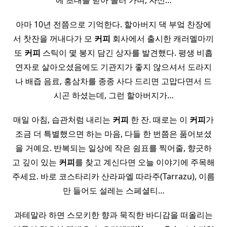
에 초대를 받아 놀러 가며, 자신…
아마 10년 전쯤으로 기억한다. 할아버지 댁 부엌 찬장에
서 찻잔을 꺼내다가 모
커피
회사에서 출시한 캐러멜마끼
또
커피
스틱이 몇 봉지 담긴 상자를 발견했다. 평생 비흡
연자로 살아오셨음에도 기관지가 좋지 않으셔서 도라지
나 배즙 음료, 홍삼차를 종종 사다 드리면 고맙다면서 드
시곤 하셨는데, 그런 할아버지가…
매일 아침, 습관처럼 내리는
커피
한 잔. 때로는 이
커피
가
조금 더 특별했으면 하는 마음, 다들 한 번쯤은 품어보셨
을 거예요. 반복되는 일상에 작은 쉼표를 찍어줄, 향긋하
고 깊이 있는
커피
를 찾고 계신다면 오늘 이야기에 주목해
주세요. 바로 코스타리카 산라파엘 따라주(Tarrazu), 이름
만 들어도 설레는 스페셜티…
과테말라 하면 스모키한 향과 묵직한 바디감을 떠올리는