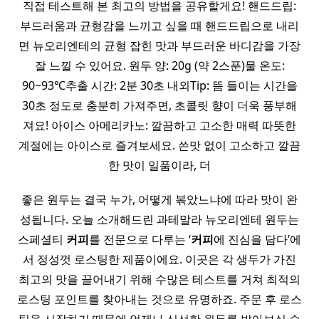
직접 테스트해 본 최고의 방법을 공유할게요! 핸드드립:
부드러움과 균형감을 느끼고 싶을 때 핸드드립으로 내리
면 뉴오리엔테의 균형 잡힌 맛과 부드러운 바디감을 가장
잘 느낄 수 있어요. 원두 양: 20g (약 2스푼)물 온도:
90~93℃추출 시간: 2분 30초 내외Tip: 뜸 들이는 시간을
30초 정도로 충분히 가져주면, 초콜릿 향이 더욱 풍부해
져요! 아이스 아메리카노: 깔끔하고 고소한 매력 따뜻한
계절에는 아이스로 즐겨보세요. 쓴맛 없이 고소하고 깔끔
한 맛이 일품이라, 더
좋은 원두는 결국 누가, 어떻게 볶았느냐에 따라 맛이 완
성됩니다. 오늘 소개해드린 과테말라 뉴오리엔테 원두는
스페셜티
커피
를 전문으로 다루는 ‘
커피
에 진심을 담다’에
서 정성껏 로스팅한 제품이에요. 이곳은 각 생두가 가진
최고의 맛을 끌어내기 위해 수많은 테스트를 거쳐 최적의
로스팅 포인트를 찾아내는 것으로 유명하죠. 주문 후 로스