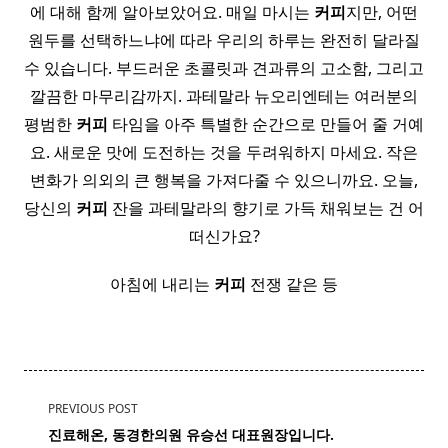
에 대해 함께 알아보았어요. 매일 마시는
커피
지만, 어떤
원두를 선택하느냐에 따라 우리의 하루는 완전히 달라질
수 있습니다. 부드러운 초콜릿과 견과류의 고소함, 그리고
깔끔한 마무리감까지. 과테말라 뉴오리엔테는 여러분의
평범한
커피
타임을 아주 특별한 순간으로 만들어 줄 거예
요. 새로운 맛에 도전하는 것을 두려워하지 마세요. 작은
변화가 의외의 큰 행복을 가져다줄 수 있으니까요. 오늘,
당신의
커피
잔을 과테말라의 향기로 가득 채워보는 건 어
떠신가요?
아침에 내리는
커피
전쟁 같은 등
<span
PREVIOUS POST
class="nav-
진료해온, 동경한의원 유승선 대표원장입니다. ​ ​