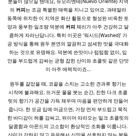
분들이 많으실 텐데요, 뉴오리엔테(Nuevo Oriente) 지역
의
커피
는 조금 특별한 매력을 지니고 있어요. 과테말라
동쪽에 위치한 이 지역은 화산 활동으로 형성된 비옥한 토
양과 풍부한 일조량 덕분에
커피
체리가 아주 건강하고 달
콤하게 자라난답니다. 특히 이곳은 ‘워시드(Washed)’ 가
공 방식을 통해 원두 본연의 깔끔하고 섬세한 맛을 극대화
하는 것으로 유명해요. 덕분에 쓴맛이나 텁텁함 없이, 입
안을 부드럽게 감싸는 균형 잡힌 산미와 초콜릿 같은 단맛
이 아주 매력적이죠…
원두를 갈았을 때, 코끝을 스치는 고소한 견과류 향기는
시작에 불과해요. 뜨거운 물을 붓는 순간, 진한 다크 초콜
릿의 향기가 공간을 가득 채우며 마음을 편안하게 만들어
줍니다. 한 모금 입에 머금으면, 가장 먼저 부드럽고 묵직
한 바디감이 혀를 감싸고, 뒤이어 따라오는 밀크 초콜릿의
달콤함과 아몬드의 고소함이 환상적인 조화를 이룹니다.
산미가 강하지 않고 은은해서 신맛을 선호하지 않는 분들