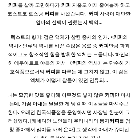
커피
를 살까 고민하다가
커피
지출도 이제 줄여볼까 하고
코스트코 로스팅
커피
를 사왔습니다. ​
커피
사랑이 대단한
엄마의 선택이 짠했는지 백억…
텍스트의 향미: 검은 액체가 삼킨 중세의 안개, <
커피
의
역사> ​인류의 역사를 바꾼 수많은 음료 중
커피
만큼 파괴
적이고도 창조적인 힘을 발휘한 액체는 드뭅니다. 하인리
히 에두아르트 야콥의 저서 《
커피
의 역사》는 단순히 기
호식품으로서의
커피
를 다루는 데 그치지 않고, 이 검은
액체가 어떻게 잠들어 있던 인류의…
나는 깔끔한 맛을 좋아해 아무것도 넣지 않은
커피
만 마시
는데, 가끔 아내는 달달한 게 당길 때 이놈들을 마셔주곤
한다. 오래전 한국식품점을 운영하시던 사장님 한분이 그
러셨었다. [캐네디언 노인들이 우리나라의 봉지
커피
를 엄
청 좋아해서 많이들 사러 온다] 그 생각에 아내가 쥬디집