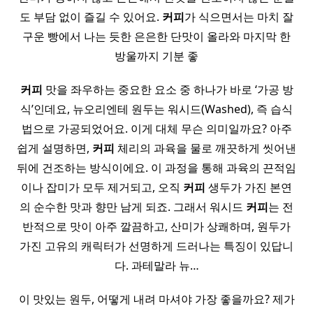
도 부담 없이 즐길 수 있어요.
커피
가 식으면서는 마치 잘
구운 빵에서 나는 듯한 은은한 단맛이 올라와 마지막 한
방울까지 기분 좋
커피
맛을 좌우하는 중요한 요소 중 하나가 바로 ‘가공 방
식’인데요, 뉴오리엔테 원두는 워시드(Washed), 즉 습식
법으로 가공되었어요. 이게 대체 무슨 의미일까요? 아주
쉽게 설명하면,
커피
체리의 과육을 물로 깨끗하게 씻어낸
뒤에 건조하는 방식이에요. 이 과정을 통해 과육의 끈적임
이나 잡미가 모두 제거되고, 오직
커피
생두가 가진 본연
의 순수한 맛과 향만 남게 되죠. 그래서 워시드
커피
는 전
반적으로 맛이 아주 깔끔하고, 산미가 상쾌하며, 원두가
가진 고유의 캐릭터가 선명하게 드러나는 특징이 있답니
다. 과테말라 뉴…
이 맛있는 원두, 어떻게 내려 마셔야 가장 좋을까요? 제가