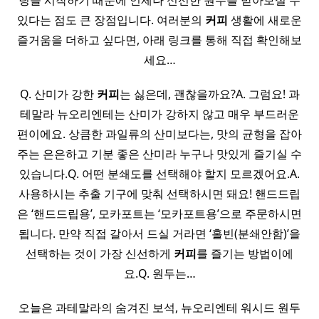
팅을 시작하기 때문에 언제나 신선한 원두를 받아보실 수
있다는 점도 큰 장점입니다. 여러분의
커피
생활에 새로운
즐거움을 더하고 싶다면, 아래 링크를 통해 직접 확인해보
세요…
Q. 산미가 강한
커피
는 싫은데, 괜찮을까요?A. 그럼요! 과
테말라 뉴오리엔테는 산미가 강하지 않고 매우 부드러운
편이에요. 상큼한 과일류의 산미보다는, 맛의 균형을 잡아
주는 은은하고 기분 좋은 산미라 누구나 맛있게 즐기실 수
있습니다.Q. 어떤 분쇄도를 선택해야 할지 모르겠어요.A.
사용하시는 추출 기구에 맞춰 선택하시면 돼요! 핸드드립
은 ‘핸드드립용’, 모카포트는 ‘모카포트용’으로 주문하시면
됩니다. 만약 직접 갈아서 드실 거라면 ‘홀빈(분쇄안함)’을
선택하는 것이 가장 신선하게
커피
를 즐기는 방법이에
요.Q. 원두는…
오늘은 과테말라의 숨겨진 보석, 뉴오리엔테 워시드 원두