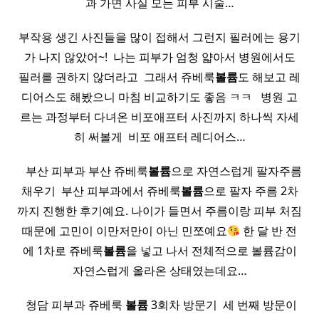
과 가면 사실 모든 피부 시술…
부작용 생긴 사진들을 많이 접해서 그런지 필러에는 용기
가 나지 않았어~! ​ 나는 피부가 엄청 얇아서 병원에서도
필러를 권하지 않더라고 ​ 그래서 쥬베룩
볼륨
도 해보고 레
디어스도 해봤으니 마침 비교하기도 좋음 ㅋㅋ ​ ​ 병원 고
르는 과정부터 다녀온 비포애프터 사진까지 하나씩 자세
히 써볼게 ​ 비포 애프터 레디어스…
​ ​ ​ 부산 피부과 부산 쥬베룩
볼륨
으로 자연스럽게 팔자주름
채우기 ​ 부산 피부과에서 쥬베룩
볼륨
으로 팔자 주름 2차
까지 진행한 후기예요. 나이가 들면서 주름이랑 피부 처짐
때문에 고민이 이만저만이 아닌 민쪼예요
한 달 반 전
에 1차로 쥬베룩
볼륨
을 넣고 나서 전체적으로 볼륨감이
자연스럽게 올라온 상태였는데요…
​ 청담 피부과 쥬베룩
볼륨
3회차 방문기 ​ 세 번째 방문이