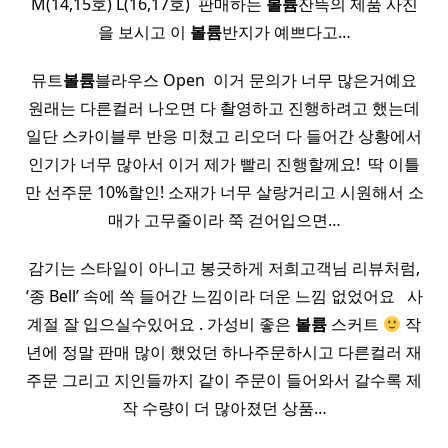
M(14,15호) L(16,17호) ​ 판매하는
볼륨
잔뜩의 제품 사진
을 보시고 이
볼륨
반지가 예쁘다고…
뮤트
볼륨
블라우스 Open ​ 이거 문의가 너무 많은거예요
원래는 다른컬러 나오면 다 촬영하고 진행하려고 했는데
일단 스카이블루 반응 미쳤고 리오더 다 들어간 상황에서
인기가 너무 많아서 이거 제가 빨리 진행할께요! ​ 딱 이틀
만 선주문 10%할인! 소재가 너무 살랑거리고 시원해서 소
매가 고무줄이라 쭉 걷어입으면…
감기는 스타일이 아니고 봉긋하게 저희고객님 리뷰처럼,
‘종 Bell’ 속에 쏙 들어간 느낌이라 더운 느낌 없었어요 ​ ​ 사
계절 잘 입으실수있어요 . 가성비 좋은
볼륨
스커트
작
년에 정말 판매 많이 했었던 하나주문하시고 다른컬러 재
주문 그리고 지인들까지 같이 주문이 들어와서 갈수록 제
작 수량이 더 많아졌던 상품…