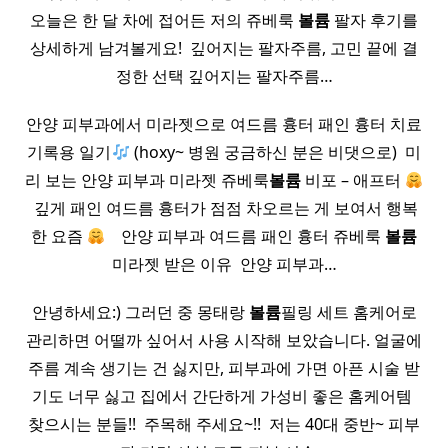
오늘은 한 달 차에 접어든 저의 쥬베룩
볼륨
팔자 후기를
상세하게 남겨볼게요! ​ 깊어지는 팔자주름, 고민 끝에 결
정한 선택 깊어지는 팔자주름…
안양 피부과에서 미라젯으로 여드름 흉터 패인 흉터 치료
기록용 일기
(hoxy~ 병원 궁금하신 분은 비댓으로) ​ 미
리 보는 안양 피부과 미라젯 쥬베룩
볼륨
비포 – 애프터
​ 깊게 패인 여드름 흉터가 점점 차오르는 게 보여서 행복
한 요즘
​ ​ ​ 안양 피부과 여드름 패인 흉터 쥬베룩
볼륨
미라젯 받은 이유 ​ 안양 피부과…
안녕하세요:) 그러던 중 몽태랑
볼륨
필링 세트 홈케어로
관리하면 어떨까 싶어서 사용 시작해 보았습니다. 얼굴에
주름 계속 생기는 건 싫지만, 피부과에 가면 아픈 시술 받
기도 너무 싫고 집에서 간단하게 가성비 좋은 홈케어템 ​
찾으시는 분들!! ​ 주목해 주세요~!! ​ 저는 40대 중반~ 피부