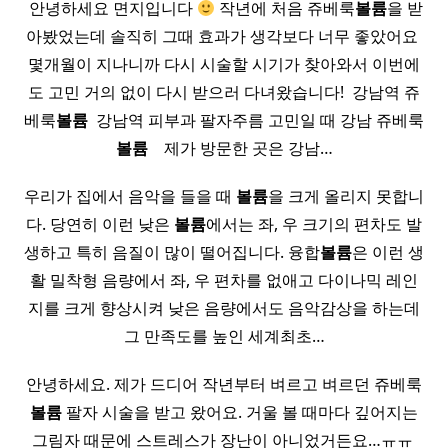
​ 안녕하세요 면지입니다
작년에 처음 쥬베룩
볼륨
을 받
아봤었는데 솔직히 그때 효과가 생각보다 너무 좋았어요 ​
몇개월이 지나니까 다시 시술할 시기가 찾아와서 이번에
도 고민 거의 없이 다시 받으러 다녀왔습니다! ​ 강남역 쥬
베룩
볼륨
​ 강남역 피부과 팔자주름 고민일 때 강남 쥬베룩
볼륨
​ ​ ​ 제가 방문한 곳은 강남…
우리가 집에서 음악을 들을 때
볼륨
을 크게 올리지 못합니
다. 당연히 이런 낮은
볼륨
에서는 좌, 우 크기의 편차도 발
생하고 특히 음질이 많이 떨어집니다. 융합
볼륨
은 이런 생
활 밀착형 음량에서 좌, 우 편차를 없애고 다이나믹 레인
지를 크게 향상시켜 낮은 음량에서도 음악감상을 하는데
그 만족도를 높인 세계최초…
안녕하세요. 제가 드디어 작년부터 벼르고 벼르던 쥬베룩
볼륨
팔자 시술을 받고 왔어요. 거울 볼 때마다 깊어지는
그림자 때문에 스트레스가 장난이 아니었거든요…ㅠㅠ ​