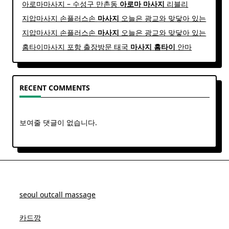
아로마마사지 – 수성구 만촌동
아로마
마사지
리블리
지압마사지 손플러스손
마사지
오늘은 광교와 맞닿아 있는
지압마사지 손플러스손
마사지
오늘은 광교와 맞닿아 있는
홈타이마사지 포항 출장방문 태국
마사지
홈
타이
안마​
RECENT COMMENTS
보여줄 댓글이 없습니다.
seoul outcall massage
카드깡