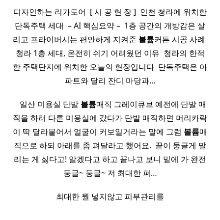
디자인하는 리가도어 ​ [ 시 공 현 장 ] ​ 인천 청라에 위치한
단독주택 세대 ​ – AI 핵심요약 – ​ 1층 공간의 개방감은 살
리고 프라이버시는 편안하게 지켜준
볼륨
커튼 시공 사례 ​
청라 1층 세대, 온전히 쉬기 어려웠던 이유 ​ 청라의 한적
한 주택단지에 위치한 오늘의 현장입니다 ​ 단독주택은 아
파트와 달리 잔디 마당과…
​ ​ ​ 일산 미용실 단발
볼륨
매직 그레이큐브 예전에 단발 매
직을 하러 다른 미용실에 갔다가 단발 매직하면 머리카락
이 딱 달라붙어서 얼굴이 커보일거라는 말에 그럼
볼륨
매
직으로 하되 아래를 좀 펴달라고 했어요. ​ 끝이 둥글게 말
리는 게 싫다고! 알겠다고 하고 끝나고 보니 밑에 가 완전
둥글~ 둥글~ 저 최대한 펴…
최대한 뭘 넣지않고 피부관리를