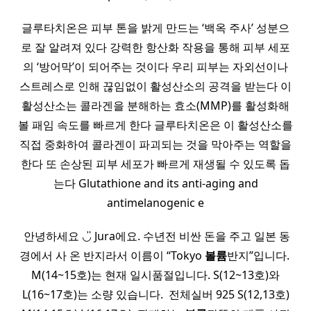
글루타치온은 피부 톤을 밝게 만드는 ‘백옥 주사’ 성분으
로 잘 알려져 있다 강력한 항산화 작용을 통해 피부 세포
의 ‘방어막’이 되어주는 것이다 우리 피부는 자외선이나
스트레스로 인해 끊임없이 활성산소의 공격을 받는다 이
활성산소는 콜라겐을 분해하는 효소(MMP)를 활성화해
볼 패임 속도를 빠르게 한다 글루타치온은 이 활성산소를
직접 중화하여 콜라겐이 파괴되는 것을 막아주는 역할을
한다 또 손상된 피부 세포가 빠르게 재생될 수 있도록 돕
는다 Glutathione and its anti-aging and
antimelanogenic e
​ 안녕하세요 ◡̎ Jura에요. 수년전 비싼 돈을 주고 일본 동
경에서 사 온 반지라서 이름이 “Tokyo
볼륨
반지”입니다. ​
M(14~15호)는 현재 일시품절입니다. S(12~13호)와
L(16~17호)는 소량 있습니다. ​ 전체실버 925 S(12,13호)