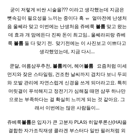
굳이 저렇게 비싼 시술을??? 이라고 생각했는데 지금은
뼛속깊이 필요성을 느끼는 중이다 흑 ㅠ ​ 얼마전에 난생처
음 울쎄라 맞고 이번에는 난생처음 쥬베룩
볼륨
맞고 왔는
데 효과 개 맘에든다 진짜 돈이 최고임.. 울쎄라피랑 쥬베
룩
볼륨
둘 다 맞기 전. ​ 맞기전에는 이 사진보고 이쁘다고
생각했었는데, 지금 다시…
​ ​ 쿤달, 여름샴푸추천,
볼륨
케어, 헤어
볼륨
​ ​ 요즘처럼 미세
먼지와 잦은 스타일링, 건조한 날씨까지 겹치다 보니 두피
와 모발 관리에 자연스럽게 신경을 쓰게 되더라고요. 특히
머릿결이 푸석해지고 정전기가 심해질 때면 샴푸 하나만
으로는 부족하다는 걸 확실히 느끼게 되는 것 같아요. 그
래서 이번에는 많은 사람들이…
쥬베룩
볼륨
은 입자가 큰 고분자 PLA와 히알루론산(HA)을
결합한 자가조직재생 콜라겐 부스터다 일반 필러처럼 외