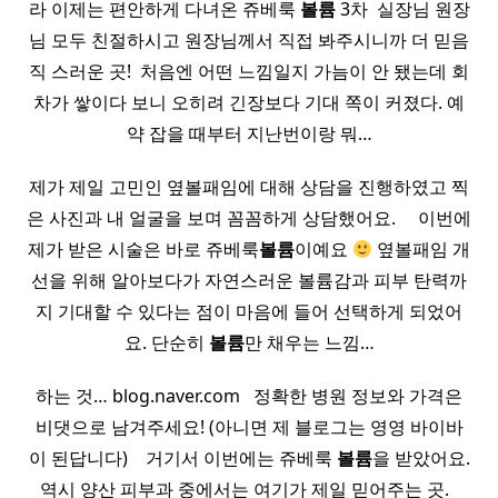
라 이제는 편안하게 다녀온 쥬베룩
볼륨
3차 ​ 실장님 원장
님 모두 친절하시고 원장님께서 직접 봐주시니까 더 믿음
직 스러운 곳! ​ 처음엔 어떤 느낌일지 가늠이 안 됐는데 회
차가 쌓이다 보니 오히려 긴장보다 기대 쪽이 커졌다. 예
약 잡을 때부터 지난번이랑 뭐…
제가 제일 고민인 옆볼패임에 대해 상담을 진행하였고 찍
은 사진과 내 얼굴을 보며 꼼꼼하게 상담했어요. ​ ​ ​ ​ 이번에
제가 받은 시술은 바로 쥬베룩
볼륨
이예요
옆볼패임 개
선을 위해 알아보다가 자연스러운 볼륨감과 피부 탄력까
지 기대할 수 있다는 점이 마음에 들어 선택하게 되었어
요. 단순히
볼륨
만 채우는 느낌…
하는 것… blog.naver.com ​ ​ 정확한 병원 정보와 가격은
비댓으로 남겨주세요! (아니면 제 블로그는 영영 바이바
이 된답니다) ​ ​ ​ 거기서 이번에는 쥬베룩
볼륨
을 받았어요.
​ 역시 양산 피부과 중에서는 여기가 제일 믿어주는 곳. ​ ​ ​