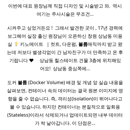
이번에 대표 원장님께 직접 디자인 및 시술받고 와. ​ 역시
여기는 주사시술은 무조건…
시켜주고 싶었거든요 ! ​ 그래서 발견한 곳이 , 17년 경력에
보그헤어 실장 출신 원장님이 오픈하신 창원 상남동 미용
실
키노메이트 ​ ​ | 컷트, 다운펌,
볼륨
매직까지 받고 왔
는데 저보다 별생각없이 간 남자친구가 더 만족하고 온 후
기랍니다 ♥ ​ ​ ​ ​ 상남동 힐스테이트 건물 3층에 위치해있
어요! ​ 상남동 중심쪽에…
도커
볼륨
(Docker Volume) 배경 및 개념 앞 실습 내용을
살펴보면, 컨테이너 속의 데이터는 결국 원본 이미지에 영
향을 줄 수 없습니다. 즉, 격리성(isolation)이 뛰어나다고
볼 수 있습니다. 하지만 컨테이너는 본질적으로 일회용
(Stateless)이라서 삭제되거나 업데이트되면 내부 데이터
가 싹 날아갑니다. 이 단점은…